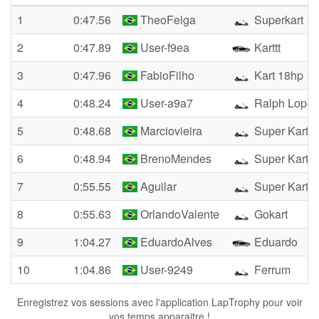
1
0:47.56
TheoFelga
Superkart
2
0:47.89
User-f9ea
Karttt
3
0:47.96
FabioFilho
Kart 18hp
4
0:48.24
User-a9a7
Ralph Lopes
5
0:48.68
Marciovieira
Super Kart
6
0:48.94
BrenoMendes
Super Kart
7
0:55.55
Aguilar
Super Kart
8
0:55.63
OrlandoValente
Gokart
9
1:04.27
EduardoAlves
Eduardo
10
1:04.86
User-9249
Ferrum
Enregistrez vos sessions avec l'application LapTrophy pour voir
vos temps apparaitre !