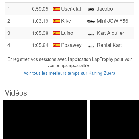
1
0:59.05
User-efaf
Jacobo
2
1:03.19
Kike
Mini JCW F56
3
1:05.38
Luiso
Kart Alquiler
4
1:05.84
Pozawey
Rental Kart
Enregistrez vos sessions avec l'application LapTrophy pour voir
vos temps apparaitre !
Voir tous les meilleurs temps sur Karting Zuera
Vidéos