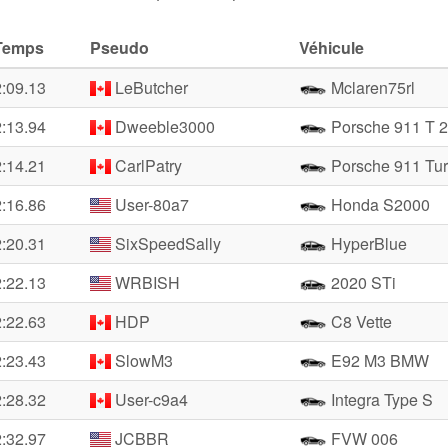
Temps
Pseudo
Véhicule
2:09.13
LeButcher
Mclaren75rl
2:13.94
Dweeble3000
Porsche 911 T 2
2:14.21
CarlPatry
Porsche 911 Tu
2:16.86
User-80a7
Honda S2000
2:20.31
SixSpeedSally
HyperBlue
2:22.13
WRBISH
2020 STi
2:22.63
HDP
C8 Vette
2:23.43
SlowM3
E92 M3 BMW
2:28.32
User-c9a4
Integra Type S
2:32.97
JCBBR
FVW 006