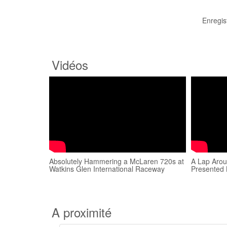
Enregis
Vidéos
Absolutely Hammering a McLaren 720s at
A Lap Arou
Watkins Glen International Raceway
Presented 
A proximité