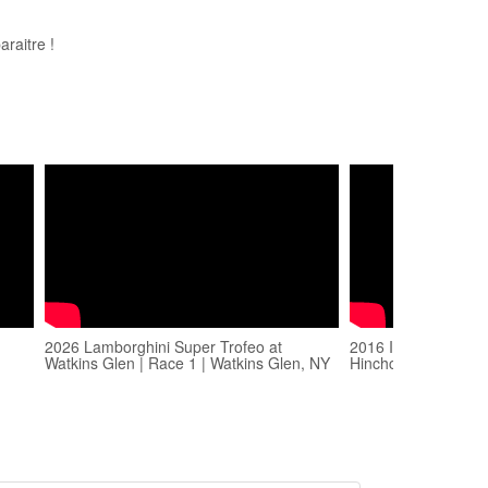
raitre !
2026 Lamborghini Super Trofeo at
2016 INDYCAR Viso
Watkins Glen | Race 1 | Watkins Glen, NY
Hinchcliffe at Watki