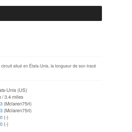
 circuit situé en États-Unis, la longueur de son tracé
ats-Unis (US)
 / 3.4 miles
13
(Mclaren75rl)
13
(Mclaren75rl)
00
(-)
00
(-)