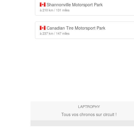
Shannonville Motorsport Park
à 210 km / 131 miles
Canadian Tire Motorsport Park
à 237 km / 147 miles
LAPTROPHY
Tous vos chronos sur circuit !