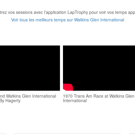
trez vos sessions avec l'application LapTrophy pour voir vos temps appa
Voir tous les meilleurs temps sur Watkins Glen International
nd Watkins Glen International
1970 Trans Am Race at Watkins Glen
By Hagerty
International