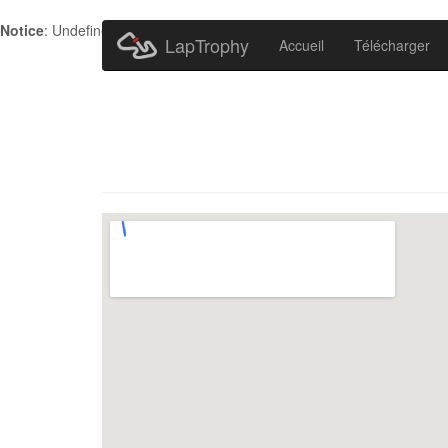
Notice
: Undefined index: HTTP_ACCEPT_LANGUAGE in
/home/metr
LapTrophy
Accueil
Télécharger