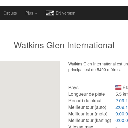
omapv/laptrophy/www/index-futur.php
on line
13
Circuits
Plus
EN version
Watkins Glen International
Watkins Glen International est un
principal est de 5490 mètres.
Pays
Ét
Longueur de piste
5.5 km
Record du circuit
2:09.
Meilleur tour (auto)
2:09.
Meilleur tour (moto)
0:00.
Meilleur tour (karting)
0:00.
Vitesse max.
-