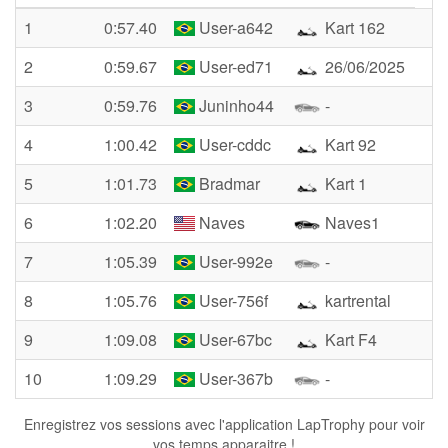
1
0:57.40
User-a642
Kart 162
2
0:59.67
User-ed71
26/06/2025
3
0:59.76
Juninho44
-
4
1:00.42
User-cddc
Kart 92
5
1:01.73
Bradmar
Kart 1
6
1:02.20
Naves
Naves1
7
1:05.39
User-992e
-
8
1:05.76
User-756f
kartrental
9
1:09.08
User-67bc
Kart F4
10
1:09.29
User-367b
-
Enregistrez vos sessions avec l'application LapTrophy pour voir
vos temps apparaitre !