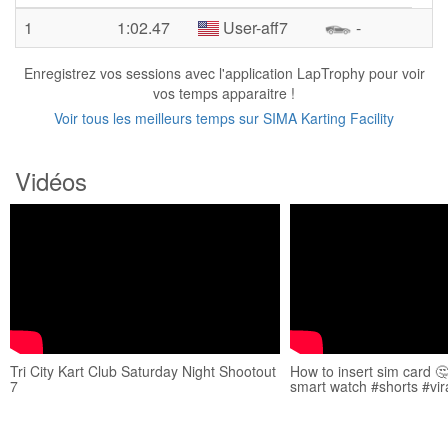
1
1:02.47
User-aff7
-
Enregistrez vos sessions avec l'application LapTrophy pour voir
vos temps apparaitre !
Voir tous les meilleurs temps sur SIMA Karting Facility
Vidéos
Tri City Kart Club Saturday Night Shootout
How to insert sim card 🤔
7
smart watch #shorts #vi