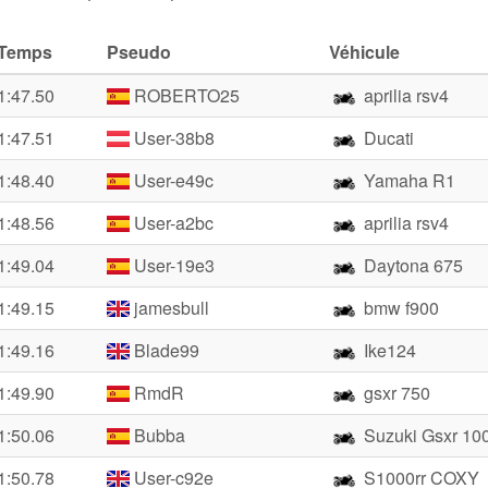
Temps
Pseudo
Véhicule
1:47.50
ROBERTO25
aprilia rsv4
1:47.51
User-38b8
Ducati
1:48.40
User-e49c
Yamaha R1
1:48.56
User-a2bc
aprilia rsv4
1:49.04
User-19e3
Daytona 675
1:49.15
jamesbull
bmw f900
1:49.16
Blade99
Ike124
1:49.90
RmdR
gsxr 750
1:50.06
Bubba
Suzuki Gsxr 10
1:50.78
User-c92e
S1000rr COXY