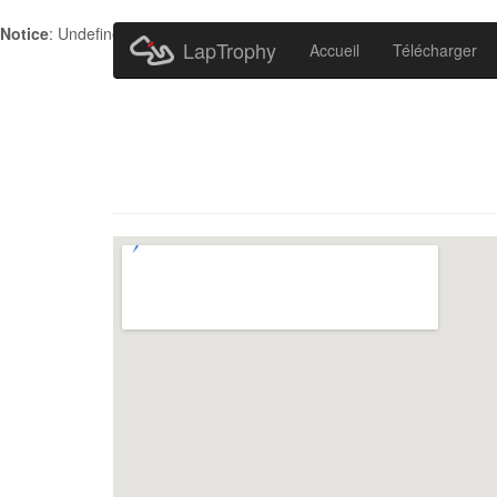
Notice
: Undefined index: HTTP_ACCEPT_LANGUAGE in
/home/metr
LapTrophy
Accueil
Télécharger