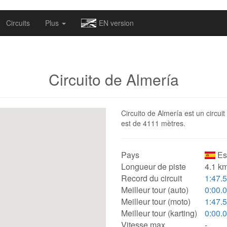
omapv/laptrophy/www/index-futur.php
on line
13
Circuits
Plus
EN version
Circuito de Almería
Circuito de Almería est un circui
est de 4111 mètres.
Pays
Es
Longueur de piste
4.1 km
Record du circuit
1:47.
Meilleur tour (auto)
0:00.
Meilleur tour (moto)
1:47.
Meilleur tour (karting)
0:00.
Vitesse max.
-