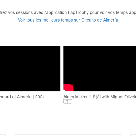
trez vos sessions avec l'application LapTrophy pour voir vos temps appa
Voir tous les meilleurs temps sur Circuito de Almería
oard at Almeria | 2021
Almería circuit 🇪🇸 with Miguel Olivei
1
🇵🇹