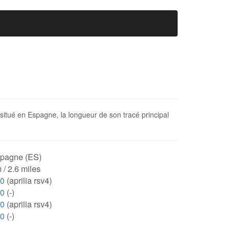
t situé en Espagne, la longueur de son tracé principal
pagne (ES)
 / 2.6 miles
50
(aprilia rsv4)
00
(-)
50
(aprilia rsv4)
00
(-)