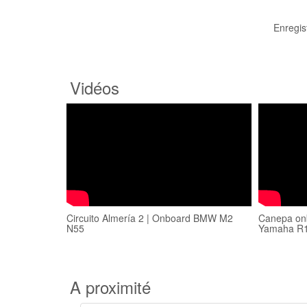
Enregis
Vidéos
Circuito Almería 2 | Onboard BMW M2
Canepa onb
N55
Yamaha R
A proximité