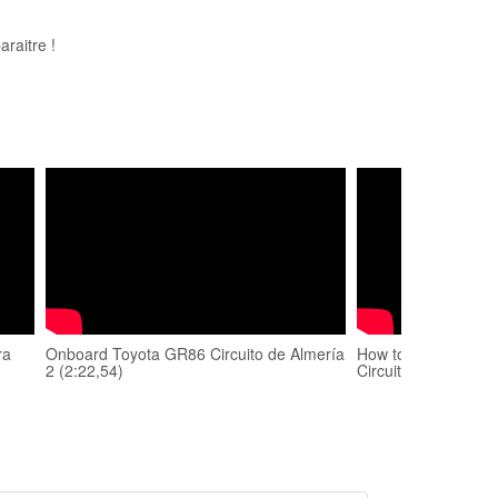
raitre !
ra
Onboard Toyota GR86 Circuito de Almería
How to drive new Tr
2 (2:22,54)
Circuito España (D