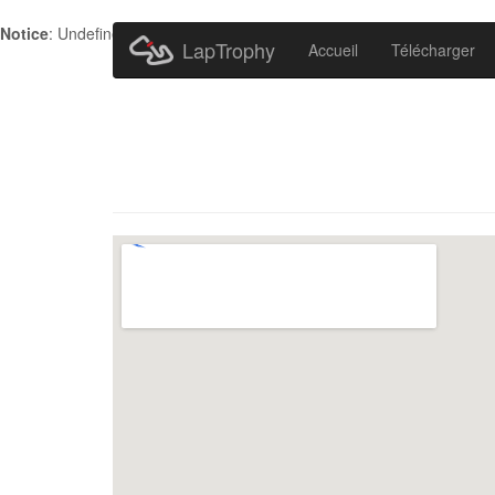
Notice
: Undefined index: HTTP_ACCEPT_LANGUAGE in
/home/metr
LapTrophy
Accueil
Télécharger