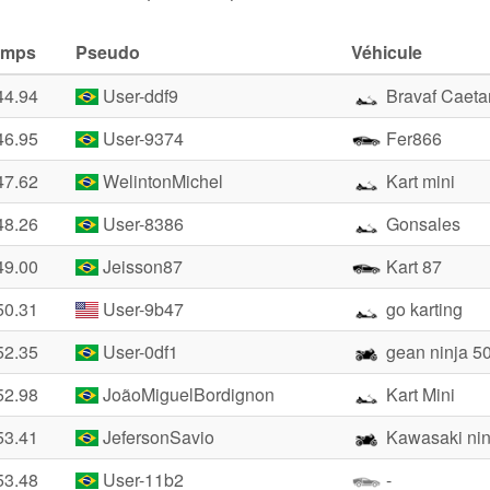
emps
Pseudo
Véhicule
44.94
User-ddf9
Bravaf Caeta
46.95
User-9374
Fer866
47.62
WelintonMichel
Kart mini
48.26
User-8386
Gonsales
49.00
Jeisson87
Kart 87
50.31
User-9b47
go karting
52.35
User-0df1
gean ninja 5
52.98
JoãoMiguelBordignon
Kart Mini
53.41
JefersonSavio
Kawasaki nin
53.48
User-11b2
-