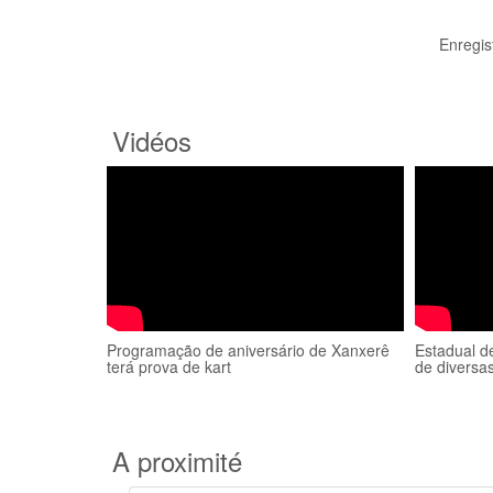
Enregis
Vidéos
Programação de aniversário de Xanxerê
Estadual d
terá prova de kart
de diversa
A proximité