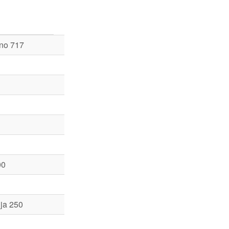
no 717
00
ja 250