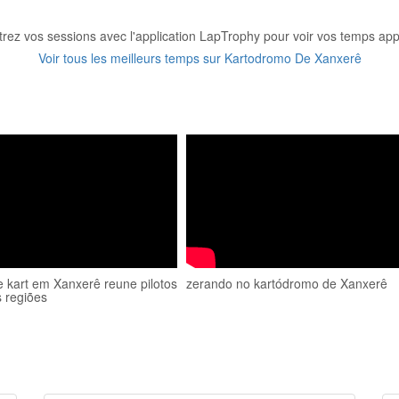
trez vos sessions avec l'application LapTrophy pour voir vos temps appa
Voir tous les meilleurs temps sur Kartodromo De Xanxerê
e kart em Xanxerê reune pilotos
zerando no kartódromo de Xanxerê
s regiões