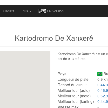
omapv/laptrophy/www/index-futur.php
on line
13
Circuits
Plus
EN version
Kartodromo De Xanxerê
Kartodromo De Xanxerê est un circ
est de 913 mètres.
Pays
Bré
Longueur de piste
0.9 km
Record du circuit
0:44.
Meilleur tour (auto)
0:46.
Meilleur tour (moto)
0:52.
Meilleur tour (karting)
0:44.
Vitesse max.
-