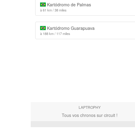
Kartódromo de Palmas
à 61 km / 38 miles
Kartódromo Guarapuava
à 188 km / 117 miles
LAPTROPHY
Tous vos chronos sur circuit !