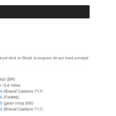
uit situé en Brésil, la longueur de son tracé principal
sil (BR)
 / 0.6 miles
94
(Bravaf Caetano 717)
95
(Fer866)
35
(gean ninja 500)
94
(Bravaf Caetano 717)