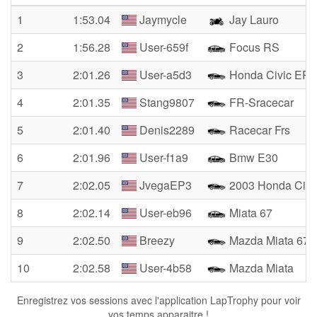
1
1:53.04
Jaymycle
Jay Lauro
2
1:56.28
User-659f
Focus RS
3
2:01.26
User-a5d3
Honda Civic EP3
4
2:01.35
Stang9807
FR-Sracecar
5
2:01.40
Denis2289
Racecar Frs
6
2:01.96
User-f1a9
Bmw E30
7
2:02.05
JvegaEP3
2003 Honda Civi
8
2:02.14
User-eb96
Miata 67
9
2:02.50
Breezy
Mazda Miata 67
10
2:02.58
User-4b58
Mazda Miata
Enregistrez vos sessions avec l'application LapTrophy pour voir
vos temps apparaitre !