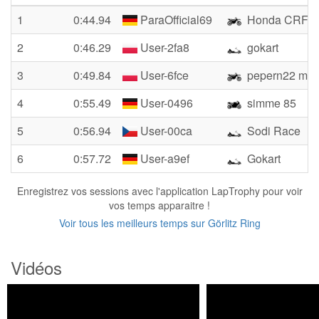
1
0:44.94
ParaOfficial69
Honda CRF4
2
0:46.29
User-2fa8
gokart
3
0:49.84
User-6fce
pepern22 mrf
4
0:55.49
User-0496
simme 85
5
0:56.94
User-00ca
Sodi Race
6
0:57.72
User-a9ef
Gokart
Enregistrez vos sessions avec l'application LapTrophy pour voir
vos temps apparaitre !
Voir tous les meilleurs temps sur Görlitz Ring
Vidéos