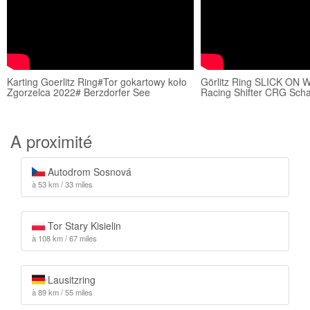
Karting Goerlitz Ring#Tor gokartowy koło
Görlitz Ring SLICK ON
Zgorzelca 2022# Berzdorfer See
Racing Shifter CRG Scha
A proximité
Autodrom Sosnová
à 53 km / 33 miles
Tor Stary Kisielin
à 108 km / 67 miles
Lausitzring
à 89 km / 55 miles