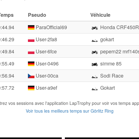
Temps
Pseudo
Véhicule
0:44.94
ParaOfficial69
Honda CRF450R
0:46.29
User-2fa8
gokart
0:49.84
User-6fce
pepern22 mrf140
0:55.49
User-0496
simme 85
0:56.94
User-00ca
Sodi Race
0:57.72
User-a9ef
Gokart
trez vos sessions avec l'application LapTrophy pour voir vos temps appa
Voir tous les meilleurs temps sur Görlitz Ring