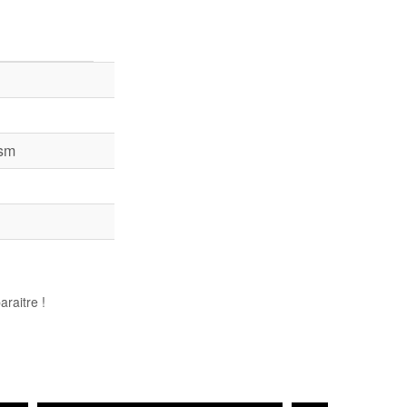
sm
raitre !