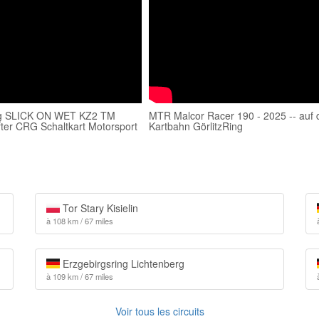
ing SLICK ON WET KZ2 TM
MTR Malcor Racer 190 - 2025 -- auf 
fter CRG Schaltkart Motorsport
Kartbahn GörlitzRing
Tor Stary Kisielin
à 108 km / 67 miles
Erzgebirgsring Lichtenberg
à 109 km / 67 miles
Voir tous les circuits