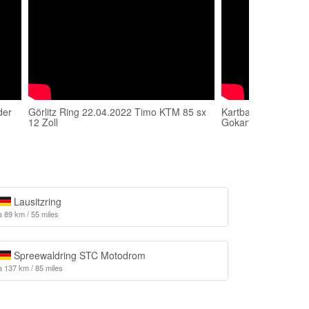
der
Görlitz Ring 22.04.2022 Timo KTM 85 sx
Kartbahn Görlitz - R
12 Zoll
Gokarty - Zgorzelec
Lausitzring
à 89 km / 55 miles
Spreewaldring STC Motodrom
à 137 km / 85 miles