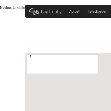
Notice
: Undefined index: HTTP_ACCEPT_LANGUAGE in
/home/metr
LapTrophy
Accueil
Télécharger