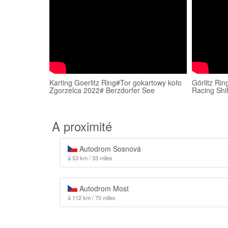
Karting Goerlitz Ring#Tor gokartowy koło
Görlitz R
Zgorzelca 2022# Berzdorfer See
Racing Shi
A proximité
Autodrom Sosnová
à 53 km / 33 miles
Autodrom Most
à 112 km / 70 miles