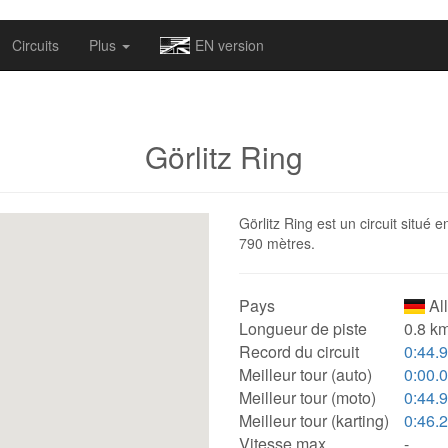
omapv/laptrophy/www/index-futur.php
on line
13
Circuits
Plus
EN version
Görlitz Ring
Görlitz Ring est un circuit situé 
790 mètres.
Pays
Al
Longueur de piste
0.8 km
Record du circuit
0:44.
Meilleur tour (auto)
0:00.
Meilleur tour (moto)
0:44.
Meilleur tour (karting)
0:46.
Vitesse max.
-