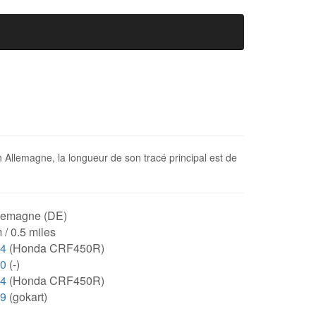
en Allemagne, la longueur de son tracé principal est de
lemagne (DE)
 / 0.5 miles
94
(Honda CRF450R)
00
(-)
94
(Honda CRF450R)
29
(gokart)