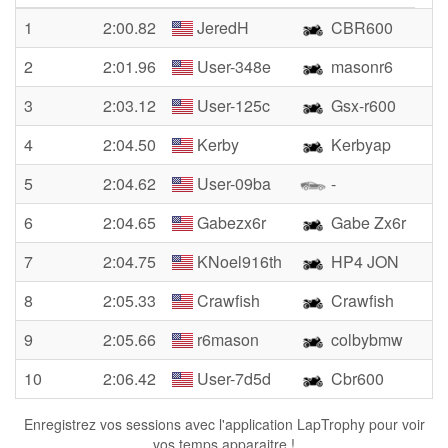
1
2:00.82
JeredH
CBR600
2
2:01.96
User-348e
masonr6
3
2:03.12
User-125c
Gsx-r600
4
2:04.50
Kerby
Kerbyap
5
2:04.62
User-09ba
-
6
2:04.65
Gabezx6r
Gabe Zx6r
7
2:04.75
KNoel916th
HP4 JON
8
2:05.33
Crawfish
Crawfish
9
2:05.66
r6mason
colbybmw
10
2:06.42
User-7d5d
Cbr600
Enregistrez vos sessions avec l'application LapTrophy pour voir
vos temps apparaitre !