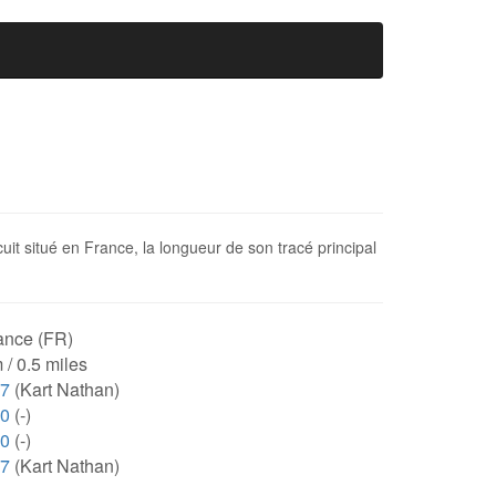
it situé en France, la longueur de son tracé principal
ance (FR)
 / 0.5 miles
37
(Kart Nathan)
00
(-)
00
(-)
37
(Kart Nathan)