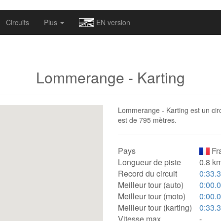
omapv/laptrophy/www/index-futur.php
on line
13
Circuits
Plus
EN version
Lommerange - Karting
Lommerange - Karting est un circu
est de 795 mètres.
Pays
Fr
Longueur de piste
0.8 km
Record du circuit
0:33.
Meilleur tour (auto)
0:00.
Meilleur tour (moto)
0:00.
Meilleur tour (karting)
0:33.
Vitesse max.
-