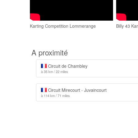
Karting Competition Lommerange
Billy 43 K
A proximité
Circuit de Chambley
à 35 km / 22 miles
Circuit Mirecourt - Juvaincourt
à 114 km / 71 miles