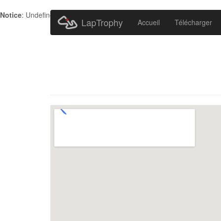
Notice
: Undefined index: HTTP_ACCEPT_LANGUAGE in
/home/metr
LapTrophy
Accueil
Télécharger