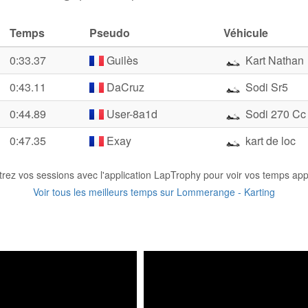
Temps
Pseudo
Véhicule
0:33.37
Guilès
Kart Nathan
0:43.11
DaCruz
Sodi Sr5
0:44.89
User-8a1d
Sodi 270 Cc
0:47.35
Exay
kart de loc
trez vos sessions avec l'application LapTrophy pour voir vos temps appa
Voir tous les meilleurs temps sur Lommerange - Karting