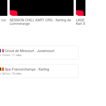
 run
SESSION CHILL KART CRG - Karting de
LKGE - Driver's Ey
Lommerange
Kart X30 à Lommer
Circuit de Mirecourt - Juvaincourt
à 114 km / 71 miles
Spa-Francorchamps - Karting
à 122 km / 76 miles