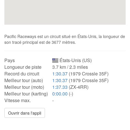
Pacific Raceways est un circuit situé en États-Unis, la longueur de
son tracé principal est de 3677 mètres.
Pays
États-Unis (US)
Longueur de piste
3.7 km / 2.3 miles
Record du circuit
1:30.37
(1979 Crossle 35F)
Meilleur tour (auto)
1:30.37
(1979 Crossle 35F)
Meilleur tour (moto)
1:37.33
(ZX-4RR)
Meilleur tour (karting)
0:00.00
(-)
Vitesse max.
-
Ouvrir dans l'appli