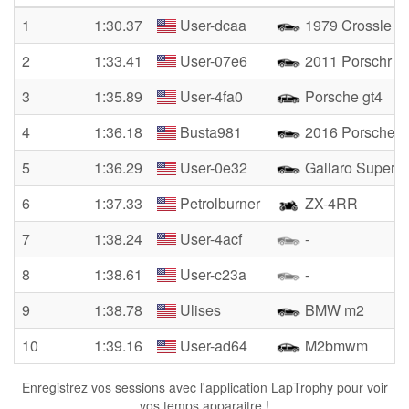
1
1:30.37
User-dcaa
1979 Crossle 3
2
1:33.41
User-07e6
2011 Porschr 
3
1:35.89
User-4fa0
Porsche gt4
4
1:36.18
Busta981
2016 Porsche 
5
1:36.29
User-0e32
Gallaro Superle
6
1:37.33
Petrolburner
ZX-4RR
7
1:38.24
User-4acf
-
8
1:38.61
User-c23a
-
9
1:38.78
Ulises
BMW m2
10
1:39.16
User-ad64
M2bmwm
Enregistrez vos sessions avec l'application LapTrophy pour voir
vos temps apparaitre !