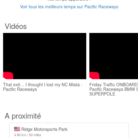
Voir tous les meilleurs temps sur Pacific Raceways
Vidéos
That exit… I thought I lost my NC Miata -
Friday Traffic ONBOARD 
Pacific Raceways
Pacific Raceways BMW 
SUPERPOLE
A proximité
Ridge Motorsports Park
à 80 km / 50 miles