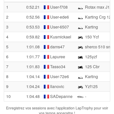
1
0:52.21
User-f708
Rotax max J12
2
0:52.56
User-ede6
Karting Crg 12
3
0:53.53
User-6507
Karting
4
0:59.82
Kusmickael
150 Ycf
5
1:01.08
dams47
sherco 510 sm
6
1:01.77
Lapuree
125yzf
7
1:01.83
Tasso34
125 Cbr
8
1:04.14
User-72e6
Karting
9
1:04.24
Ilanovic
Yzf125
10
1:04.48
SADepanne
-
Enregistrez vos sessions avec l'application LapTrophy pour voir
vos temps apparaitre !