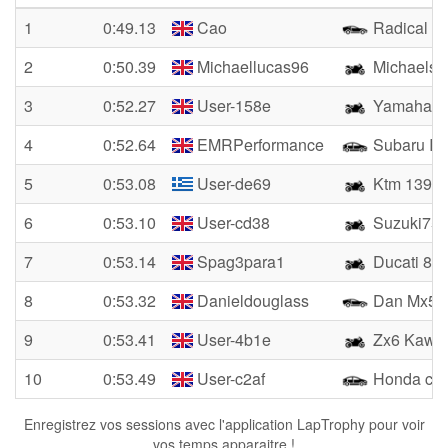
1
0:49.13
Cao
Radical
2
0:50.39
Michaellucas96
Michaelss
3
0:52.27
User-158e
Yamaha r
4
0:52.64
EMRPerformance
Subaru Im
5
0:53.08
User-de69
Ktm 1390
6
0:53.10
User-cd38
Suzuki75
7
0:53.14
Spag3para1
Ducati 899
8
0:53.32
Danieldouglass
Dan Mx5
9
0:53.41
User-4b1e
Zx6 Kawi
10
0:53.49
User-c2af
Honda civ
Enregistrez vos sessions avec l'application LapTrophy pour voir
vos temps apparaitre !