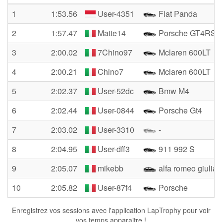
1
1:53.56
User-4351
Fiat Panda
2
1:57.47
Matte14
Porsche GT4RS
3
2:00.02
7Chino97
Mclaren 600LT
4
2:00.21
Chino7
Mclaren 600LT
5
2:02.37
User-52dc
Bmw M4
6
2:02.44
User-0844
Porsche Gt4
7
2:03.02
User-3310
-
8
2:04.95
User-dff3
911 992 S
9
2:05.07
mikebb
alfa romeo giulia 
10
2:05.82
User-87f4
Porsche
Enregistrez vos sessions avec l'application LapTrophy pour voir
vos temps apparaitre !