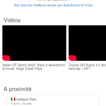
Voir tous les meilleurs temps sur Autodromo di Imola
Vidéos
Italian GT Sprint 2022. Race 2 Autodromo
Toyota GR Supra 3.0 Aut
di Imola. Huge Crash Flips
best lap 1'59"1
A proximité
Galliano Park
à 35 km / 22 miles