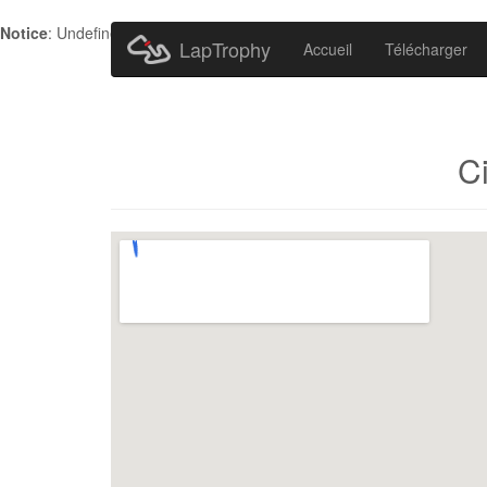
Notice
: Undefined index: HTTP_ACCEPT_LANGUAGE in
/home/metr
LapTrophy
Accueil
Télécharger
C