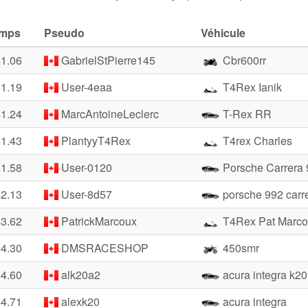
mps
Pseudo
Véhicule
41.06
GabrielStPierre145
Cbr600rr
41.19
User-4eaa
T4Rex Ianik
41.24
MarcAntoineLeclerc
T-Rex RR
41.43
PlantyyT4Rex
T4rex Charles
41.58
User-0120
Porsche Carrera 
42.13
User-8d57
porsche 992 carr
43.62
PatrickMarcoux
T4Rex Pat Marco
44.30
DMSRACESHOP
450smr
44.60
alk20a2
acura integra k20
44.71
alexk20
acura integra