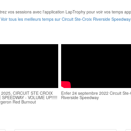
trez vos sessions avec l'application LapTrophy pour voir vos temps appa
Voir tous les meilleurs temps sur Circuit Ste-Croix Riverside Speedway
2025, CIRCUIT STE CROIX
Enfer 24 septembre 2022 Circuit Ste-
 SPEEDWAY - VOLUME UP!!!!!
Riverside Speedway
rgeron Red Burnout