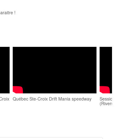
raitre !
Croix
Québec Ste-Croix Drift Mania speedway
Session lapping au c
(Riverside speedwa