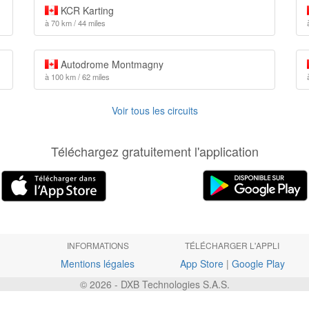
KCR Karting
à 70 km / 44 miles
Autodrome Montmagny
à 100 km / 62 miles
Voir tous les circuits
Téléchargez gratuitement l'application
INFORMATIONS
TÉLÉCHARGER L'APPLI
Mentions légales
App Store
|
Google Play
© 2026 - DXB Technologies S.A.S.