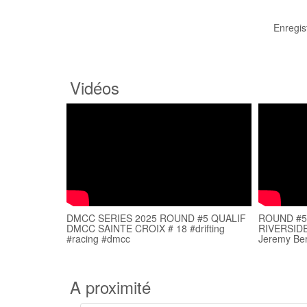
Enregis
Vidéos
DMCC SERIES 2025 ROUND #5 QUALIF
ROUND #5 
DMCC SAINTE CROIX # 18 #drifting
RIVERSIDE
#racing #dmcc
Jeremy Be
A proximité