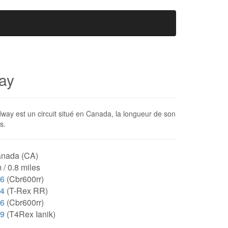
ay
dway est un circuit situé en Canada, la longueur de son
s.
nada (CA)
 / 0.8 miles
06
(Cbr600rr)
24
(T-Rex RR)
06
(Cbr600rr)
19
(T4Rex Ianik)