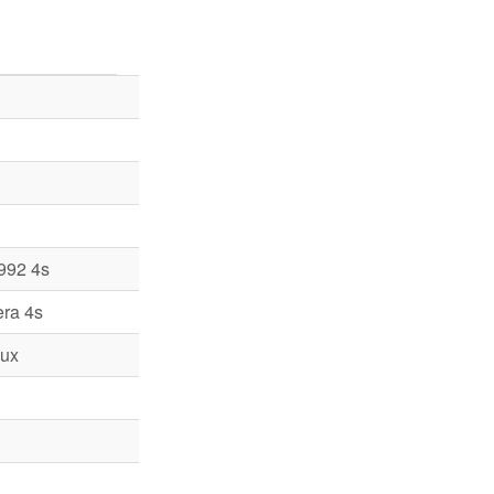
992 4s
era 4s
ux