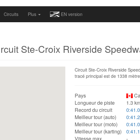
omapv/laptrophy/www/index-futur.php
on line
13
Circuits
Plus
EN version
ircuit Ste-Croix Riverside Speedw
Circuit Ste-Croix Riverside Spee
tracé principal est de 1338 mètre
Pays
Ca
Longueur de piste
1.3 km
Record du circuit
0:41.
Meilleur tour (auto)
0:41.
Meilleur tour (moto)
0:41.
Meilleur tour (karting)
0:41.
Vitesse max.
-