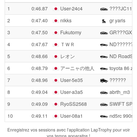
1
0:46.87
User-24c4
????JC11
2
0:47.40
nikks
gr yaris
3
0:47.50
Fukutomy
GR???GXP
4
0:47.67
ＴＷＲ
ND???????
5
0:48.66
レオン
ND RoadSte
6
0:48.79
アーニャの他人
toyota 86 zn
7
0:48.96
User-5e35
??????
8
0:49.04
User-a3a5
abrth_m3
9
0:49.09
RyoSS2568
SWIFT SPO
10
0:49.11
User-08a1
nd5rc 990s i
Enregistrez vos sessions avec l'application LapTrophy pour voir
vos temps apparaitre !