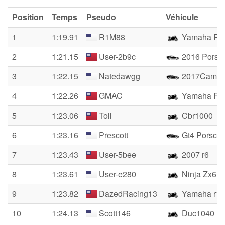
Position
Temps
Pseudo
Véhicule
1
1:19.91
R1M88
Yamaha R
2
1:21.15
User-2b9c
2016 Porsc
3
1:22.15
Natedawgg
2017Camar
4
1:22.26
GMAC
Yamaha R1
5
1:23.06
Toll
Cbr1000
6
1:23.16
Prescott
Gt4 Porsch
7
1:23.43
User-5bee
2007 r6
8
1:23.61
User-e280
Ninja Zx6r
9
1:23.82
DazedRacing13
Yamaha r1
10
1:24.13
Scott146
Duc1040