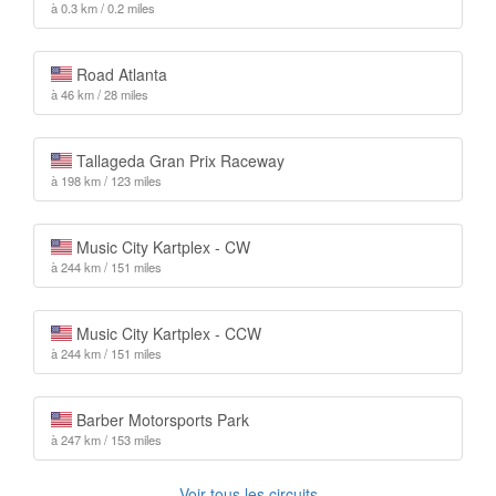
à 0.3 km / 0.2 miles
Road Atlanta
à 46 km / 28 miles
Tallageda Gran Prix Raceway
à 198 km / 123 miles
Music City Kartplex - CW
à 244 km / 151 miles
Music City Kartplex - CCW
à 244 km / 151 miles
Barber Motorsports Park
à 247 km / 153 miles
Voir tous les circuits