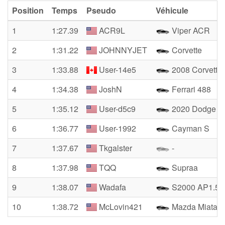
Position
Temps
Pseudo
Véhicule
1
1:27.39
ACR9L
Viper ACR
2
1:31.22
JOHNNYJET
Corvette
3
1:33.88
User-14e5
2008 Corvett3 
4
1:34.38
JoshN
Ferrari 488
5
1:35.12
User-d5c9
2020 Dodge Ch
6
1:36.77
User-1992
Cayman S
7
1:37.67
Tkgalster
-
8
1:37.98
TQQ
Supraa
9
1:38.07
Wadafa
S2000 AP1.5
10
1:38.72
McLovin421
Mazda Miata