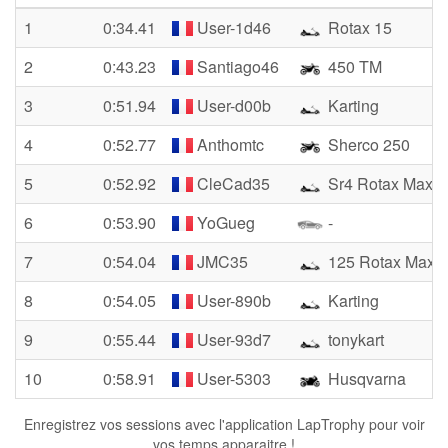
1
0:34.41
User-1d46
Rotax 15
2
0:43.23
Santiago46
450 TM
3
0:51.94
User-d00b
Karting
4
0:52.77
Anthomtc
Sherco 250
5
0:52.92
CleCad35
Sr4 Rotax Max
6
0:53.90
YoGueg
-
7
0:54.04
JMC35
125 Rotax Max
8
0:54.05
User-890b
Karting
9
0:55.44
User-93d7
tonykart
10
0:58.91
User-5303
Husqvarna
Enregistrez vos sessions avec l'application LapTrophy pour voir
vos temps apparaitre !