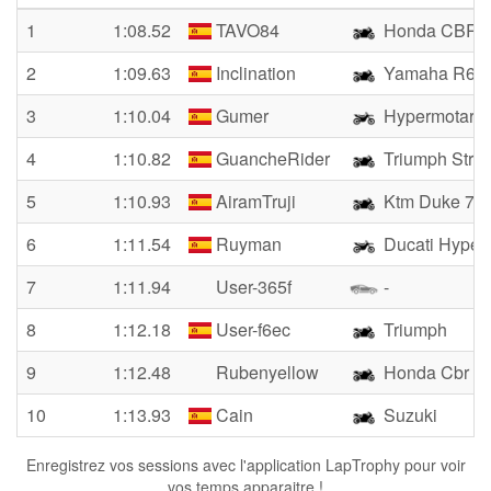
1
1:08.52
TAVO84
Honda CBR 
2
1:09.63
Inclination
Yamaha R6
3
1:10.04
Gumer
Hypermotard 
4
1:10.82
GuancheRider
Triumph Stree
5
1:10.93
AiramTruji
Ktm Duke 79
6
1:11.54
Ruyman
Ducati Hyper
7
1:11.94
User-365f
-
8
1:12.18
User-f6ec
Triumph
9
1:12.48
Rubenyellow
Honda Cbr 60
10
1:13.93
Cain
Suzuki
Enregistrez vos sessions avec l'application LapTrophy pour voir
vos temps apparaitre !