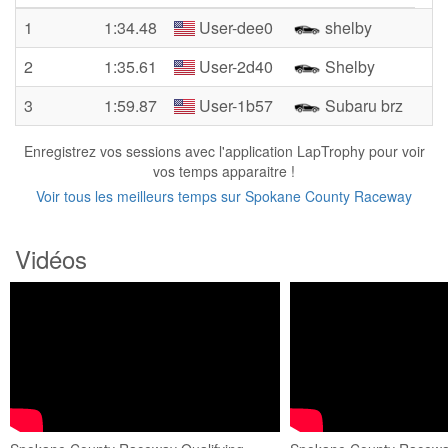
1
1:34.48
User-dee0
shelby
2
1:35.61
User-2d40
Shelby
3
1:59.87
User-1b57
Subaru brz
Enregistrez vos sessions avec l'application LapTrophy pour voir
vos temps apparaitre !
Voir tous les meilleurs temps sur Spokane County Raceway
Vidéos