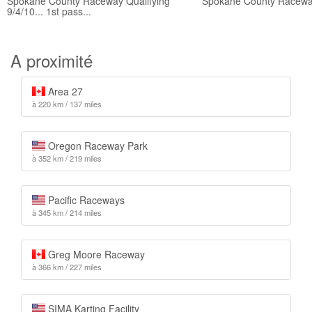
Spokane County Raceway Qualifying
Spokane County Racewa
9/4/10... 1st pass...
A proximité
Area 27
à 220 km / 137 miles
Oregon Raceway Park
à 352 km / 219 miles
Pacific Raceways
à 345 km / 214 miles
Greg Moore Raceway
à 366 km / 227 miles
SIMA Karting Facility