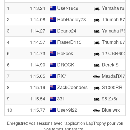
1
1:13.24
User-18c9
Yamaha r6
2
1:14.08
RobHadley73
Triumph 675
3
1:14.27
Deano24
Yamaha R6
4
1:14.57
FraserD113
Triumph 675
5
1:14.73
Hekpek
12 CBR600
6
1:14.90
DROCK
Derek S
7
1:15.05
RX7
MazdaRX70
8
1:15.19
ZackCoenders
S1000RR
9
1:15.54
331
95 Zx6r
10
1:15.77
User-9f22
Blue wrx
Enregistrez vos sessions avec l'application LapTrophy pour voir
vos temps apparaitre !