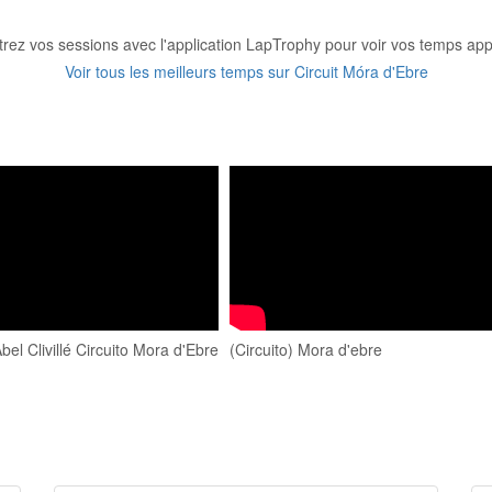
trez vos sessions avec l'application LapTrophy pour voir vos temps appa
Voir tous les meilleurs temps sur Circuit Móra d'Ebre
el Clivillé Circuito Mora d'Ebre
(Circuito) Mora d'ebre