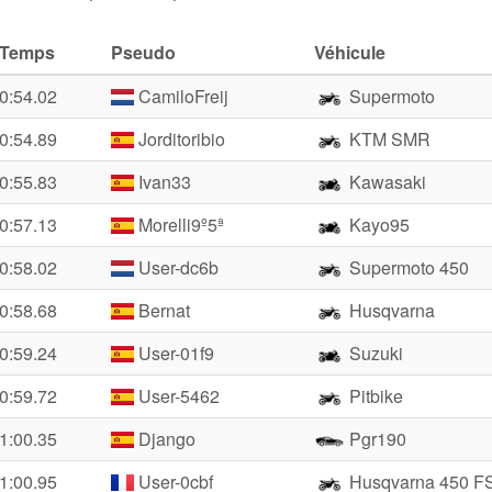
Temps
Pseudo
Véhicule
0:54.02
CamiloFreij
Supermoto
0:54.89
Jorditoribio
KTM SMR
0:55.83
Ivan33
Kawasaki
0:57.13
Morelli9º5ª
Kayo95
0:58.02
User-dc6b
Supermoto 450
0:58.68
Bernat
Husqvarna
0:59.24
User-01f9
Suzuki
0:59.72
User-5462
Pitbike
1:00.35
Django
Pgr190
1:00.95
User-0cbf
Husqvarna 450 F