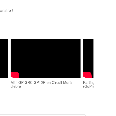
raitre !
Mini GP GRC GP12R en Circuit Morá
Karting Mora d'ebre
d'ebre
(GoProHero3)