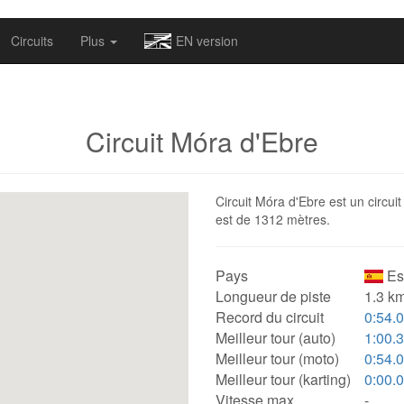
omapv/laptrophy/www/index-futur.php
on line
13
Circuits
Plus
EN version
Circuit Móra d'Ebre
Circuit Móra d'Ebre est un circui
est de 1312 mètres.
Pays
Es
Longueur de piste
1.3 km
Record du circuit
0:54.
Meilleur tour (auto)
1:00.
Meilleur tour (moto)
0:54.
Meilleur tour (karting)
0:00.
Vitesse max.
-