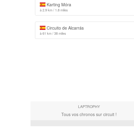
Karting Móra
à 2.9 km / 1.8 miles
Circuito de Alcarrás
à 61 km / 38 miles
LAPTROPHY
Tous vos chronos sur circuit !