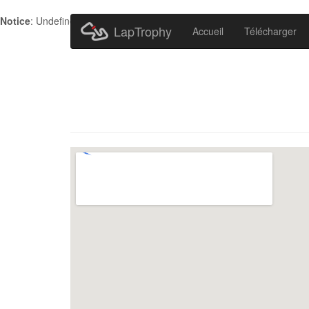
Notice
: Undefined index: HTTP_ACCEPT_LANGUAGE in
/home/metr
LapTrophy
Accueil
Télécharger