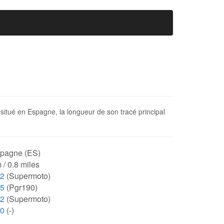
t situé en Espagne, la longueur de son tracé principal
pagne (ES)
 / 0.8 miles
02
(Supermoto)
35
(Pgr190)
02
(Supermoto)
00
(-)