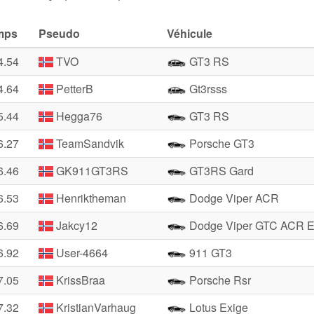
mps
Pseudo
Véhicule
4.54
TVO
GT3 RS
4.64
PetterB
Gt3rsss
5.44
Hegga76
GT3 RS
6.27
TeamSandvik
Porsche GT3
6.46
GK911GT3RS
GT3RS Gard
6.53
Henriktheman
Dodge Viper ACR
6.69
Jakcy12
Dodge Viper GTC ACR E
6.92
User-4664
911 GT3
7.05
KrissBraa
Porsche Rsr
7.32
KristianVarhaug
Lotus Exige