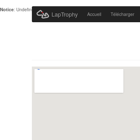
Notice
: Undefined index: HTTP_ACCEPT_LANGUAGE in
/home/metr
LapTrophy
Accueil
Télécharger