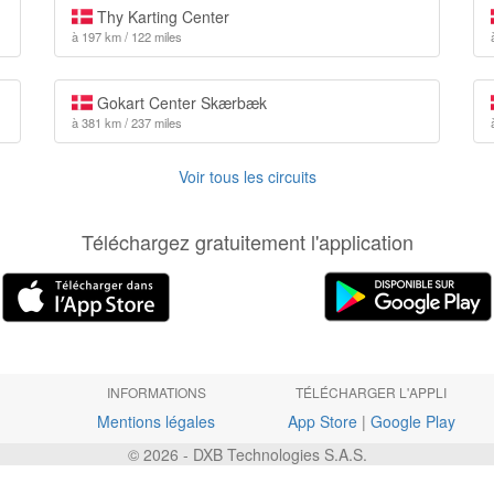
Thy Karting Center
à 197 km / 122 miles
Gokart Center Skærbæk
à 381 km / 237 miles
Voir tous les circuits
Téléchargez gratuitement l'application
INFORMATIONS
TÉLÉCHARGER L'APPLI
Mentions légales
App Store
|
Google Play
© 2026 - DXB Technologies S.A.S.