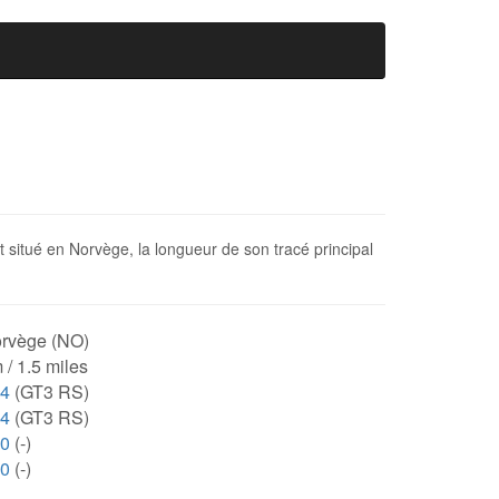
 situé en Norvège, la longueur de son tracé principal
rvège (NO)
 / 1.5 miles
54
(GT3 RS)
54
(GT3 RS)
00
(-)
00
(-)