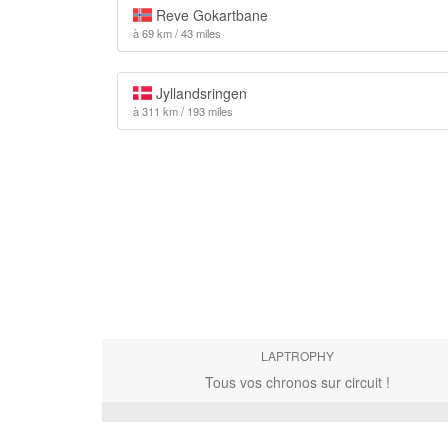
Reve Gokartbane
à 69 km / 43 miles
Jyllandsringen
à 311 km / 193 miles
LAPTROPHY
Tous vos chronos sur circuit !