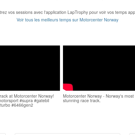
trez vos sessions avec l'application LapTrophy pour voir vos temps appa
Voir tous les meilleurs temps sur Motorcenter Norway
ack at Motorcenter Norway!
Motorcenter Norway - Norway's most
motorsport #supra #gatebil
stunning race track.
turbo #6466gen2