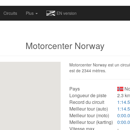
omapv/laptrophy/www/index-futur.php
on line
13
Circuits
Plus
EN version
Motorcenter Norway
Motorcenter Norway est un circuit
est de 2344 mètres.
Pays
No
Longueur de piste
2.3 km
Record du circuit
1:14.
Meilleur tour (auto)
1:14.
Meilleur tour (moto)
0:00.
Meilleur tour (karting)
0:00.
Vitesse max.
-