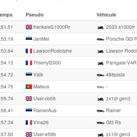
Temps
Pseudo
Véhicule
:51.51
franksieS1000Rr
2023 s1000rr
:53.19
JanMei
Porsche Gt3 
:53.64
LawsonRodolphe
Lawson Rodo
:54.13
Thierryf2000
Panigale V4R
:54.72
Välk
488pista
:54.75
Mateus
-
:55.74
User-cb55
zx10r gen3
:56.41
RainerAus
Rainer
:57.34
Vins26
Gt3 Rs
:57.50
User-e59b
zx10r gen3