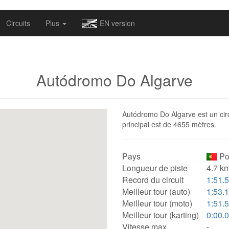
omapv/laptrophy/www/index-futur.php
on line
13
Circuits
Plus
EN version
Autódromo Do Algarve
Autódromo Do Algarve est un circ
principal est de 4655 mètres.
Pays
Po
Longueur de piste
4.7 km
Record du circuit
1:51.
Meilleur tour (auto)
1:53.
Meilleur tour (moto)
1:51.
Meilleur tour (karting)
0:00.
Vitesse max.
-