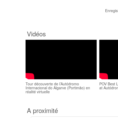
Enregis
Vidéos
Tour découverte de l’Autódromo
POV Best L
Internacional do Algarve (Portimão) en
at Autódro
réalité virtuelle
A proximité