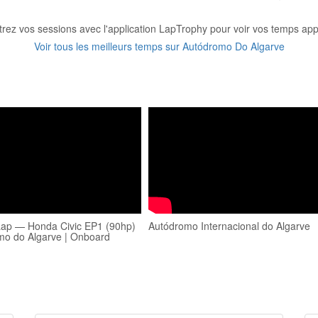
trez vos sessions avec l'application LapTrophy pour voir vos temps appa
Voir tous les meilleurs temps sur Autódromo Do Algarve
ap — Honda Civic EP1 (90hp)
Autódromo Internacional do Algarve
mo do Algarve | Onboard