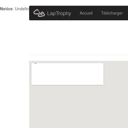
Notice
: Undefined index: HTTP_ACCEPT_LANGUAGE in
/home/metr
LapTrophy
Accueil
Télécharger