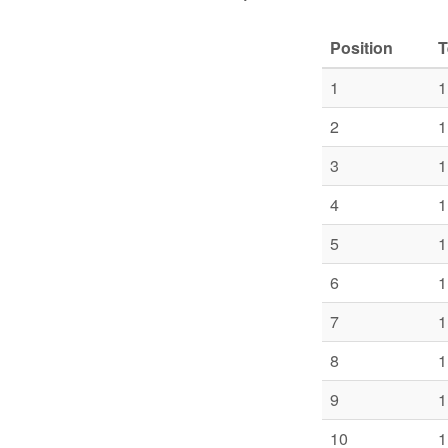
Position
1
1
2
1
3
1
4
1
5
1
6
1
7
1
8
1
9
1
10
1