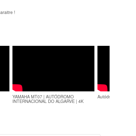
raitre !
YAMAHA MT07 | AUTÓDROMO
Autódromo internaci
INTERNACIONAL DO ALGARVE | 4K