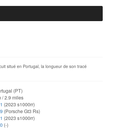
uit situé en Portugal, la longueur de son tracé
rtugal (PT)
 / 2.9 miles
51
(2023 s1000rr)
19
(Porsche Gt3 Rs)
51
(2023 s1000rr)
00
(-)