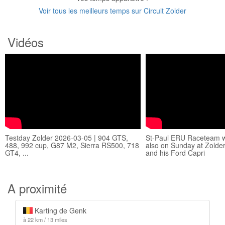
Voir tous les meilleurs temps sur Circuit Zolder
Vidéos
Testday Zolder 2026-03-05 | 904 GTS,
St-Paul ERU Raceteam w
488, 992 cup, G87 M2, Sierra RS500, 718
also on Sunday at Zolder
GT4, ...
and his Ford Capri
A proximité
Karting de Genk
à 22 km / 13 miles