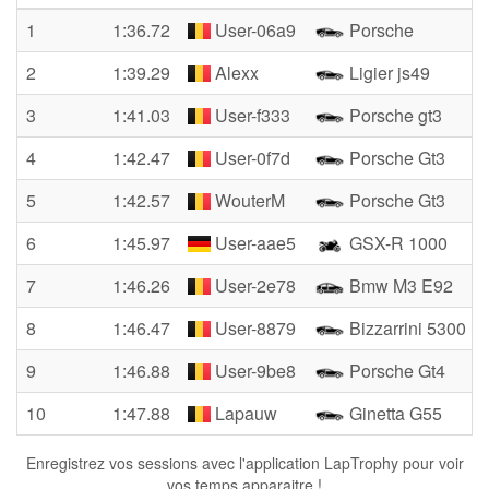
1
1:36.72
User-06a9
Porsche
2
1:39.29
Alexx
Ligier js49
3
1:41.03
User-f333
Porsche gt3
4
1:42.47
User-0f7d
Porsche Gt3
5
1:42.57
WouterM
Porsche Gt3
6
1:45.97
User-aae5
GSX-R 1000
7
1:46.26
User-2e78
Bmw M3 E92
8
1:46.47
User-8879
Bizzarrini 5300
9
1:46.88
User-9be8
Porsche Gt4
10
1:47.88
Lapauw
Ginetta G55
Enregistrez vos sessions avec l'application LapTrophy pour voir
vos temps apparaitre !