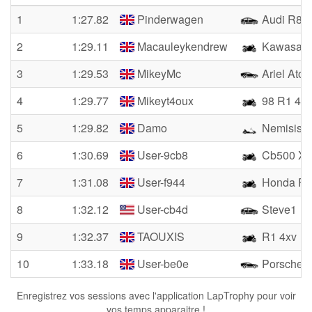
1
1:27.82
Pinderwagen
Audi R8 
2
1:29.11
Macauleykendrew
Kawasaki
3
1:29.53
MikeyMc
Ariel Ato
4
1:29.77
Mikeyt4oux
98 R1 4xv
5
1:29.82
Damo
Nemisis
6
1:30.69
User-9cb8
Cb500 X
7
1:31.08
User-f944
Honda Fir
8
1:32.12
User-cb4d
Steve1
9
1:32.37
TAOUXIS
R1 4xv
10
1:33.18
User-be0e
Porsche
Enregistrez vos sessions avec l'application LapTrophy pour voir
vos temps apparaitre !