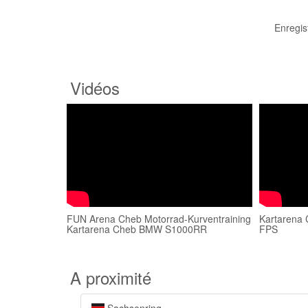
Enregis
Vidéos
FUN Arena Cheb Motorrad-Kurventraining
Kartarena 
Kartarena Cheb BMW S1000RR
FPS
A proximité