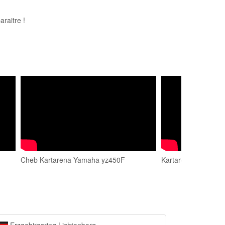
raitre !
Cheb Kartarena Yamaha yz450F
Kartarena Free Cup