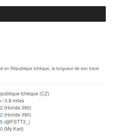
tué en République tchèque, la longueur de son tracé
publique tchèque (CZ)
 / 0.8 miles
62
(Honda 390)
62
(Honda 390)
35
(@FSTT3_)
40
(My Kart)