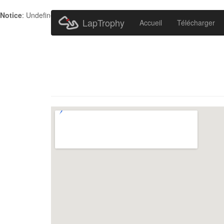
Notice
: Undefined index: HTTP_ACCEPT_LANGUAGE in
/home/metr
LapTrophy
Accueil
Télécharger