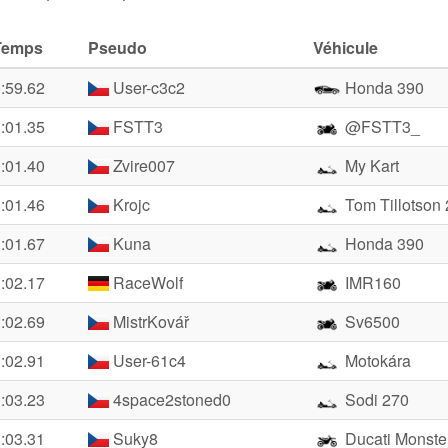
Temps
Pseudo
Véhicule
:59.62
User-c3c2
Honda 390
:01.35
FSTT3
@FSTT3_
:01.40
Zvire007
My Kart
:01.46
Krojc
Tom Tillotson
:01.67
Kuna
Honda 390
:02.17
RaceWolf
IMR160
:02.69
MistrKovář
Sv6500
:02.91
User-61c4
Motokára
:03.23
4space2stoned0
Sodi 270
:03.31
Suky8
Ducati Monste