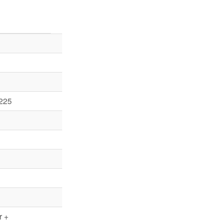
 225
r +