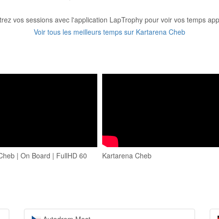
trez vos sessions avec l'application LapTrophy pour voir vos temps appa
Voir tous les meilleurs temps sur Kartarena Cheb
Cheb | On Board | FullHD 60
Kartarena Cheb