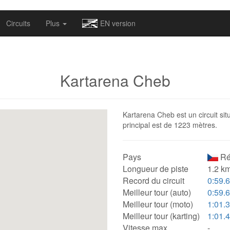
omapv/laptrophy/www/index-futur.php
on line
13
Circuits
Plus
EN version
Kartarena Cheb
Kartarena Cheb est un circuit si
principal est de 1223 mètres.
Pays
Ré
Longueur de piste
1.2 km
Record du circuit
0:59.
Meilleur tour (auto)
0:59.
Meilleur tour (moto)
1:01.
Meilleur tour (karting)
1:01.
Vitesse max.
-