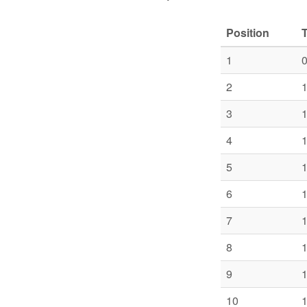
Position
1
0
2
1
3
1
4
1
5
1
6
1
7
1
8
1
9
1
10
1