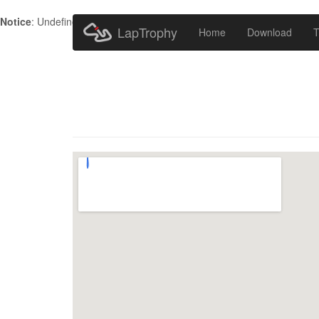
Notice
: Undefined index: HTTP_ACCEPT_LANGUAGE in
/home/metr
LapTrophy
Home
Download
T