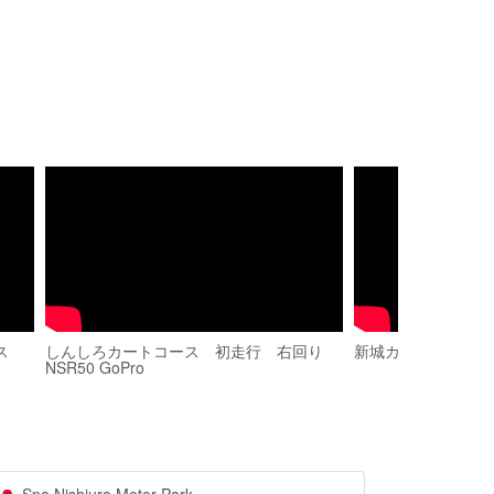
ス
しんしろカートコース 初走行 右回り
新城カートコース 2
NSR50 GoPro