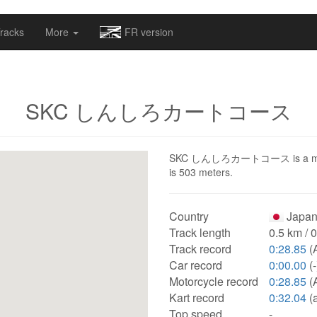
omapv/laptrophy/www/index-futur.php
on line
13
racks
More
FR version
SKC しんしろカートコース
SKC しんしろカートコース is a motorspo
is 503 meters.
Country
Japan
Track length
0.5 km / 
Track record
0:28.85
(
Car record
0:00.00
(-
Motorcycle record
0:28.85
(
Kart record
0:32.04
(
Top speed
-