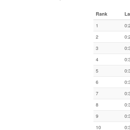
Rank
La
1
0:
2
0:
3
0:
4
0:
5
0:
6
0:
7
0:
8
0:
9
0:
10
0: