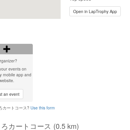
Open in LapTrophy App
rganizer?
your events on
y mobile app and
website.
t an event
KC しんしろカートコース?
Use this form
 しんしろカートコース (0.5 km)