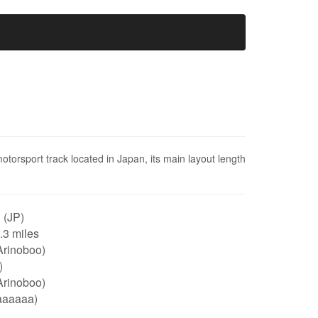
rt track located in Japan, its main layout length
 (JP)
0.3 miles
Arinoboo)
)
Arinoboo)
aaaaaa)