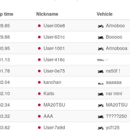
p time
Nickname
Vehicle
28.85
User-00e8
Arinoboo
29.88
User-631c
Booooo
30.95
User-1001
Arinobooa
31.13
User-416c
-
31.78
User-0e75
ns50f！
32.04
kanchan
aaaaaa
32.10
Kaito
nsr mini
32.34
MA20TSU
MA20TSU
33.32
AAA
?????250
33.62
User-7a9d
ycf125