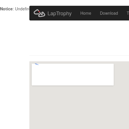
Notice
: Undefined index: HTTP_ACCEPT_LANGUAGE in
/home/metr
LapTrophy
Home
Download
T