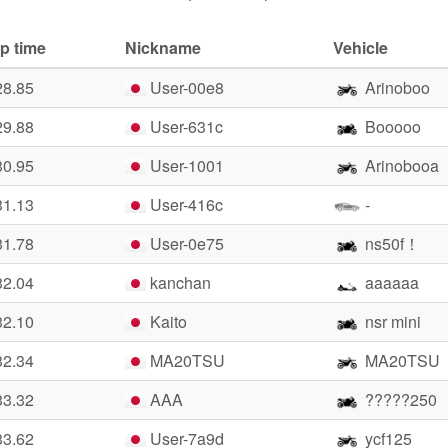
p time
Nickname
Vehicle
28.85
User-00e8
Arinoboo
29.88
User-631c
Booooo
30.95
User-1001
Arinobooa
31.13
User-416c
-
31.78
User-0e75
ns50f！
32.04
kanchan
aaaaaa
32.10
Kaito
nsr mini
32.34
MA20TSU
MA20TSU
33.32
AAA
?????250
33.62
User-7a9d
ycf125