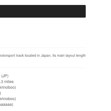
rt track located in Japan, its main layout length
 (JP)
0.3 miles
Arinoboo)
)
Arinoboo)
aaaaaa)