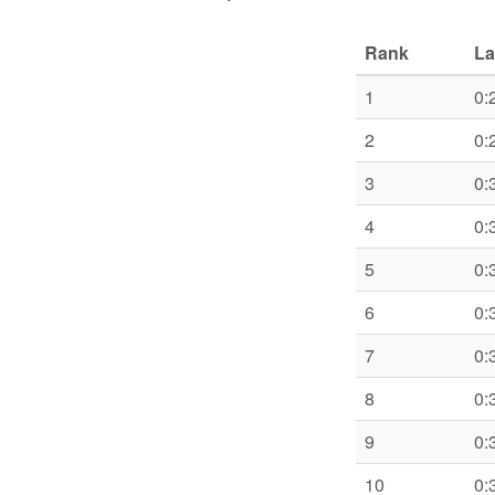
Rank
La
1
0:
2
0:
3
0:
4
0:
5
0:
6
0:
7
0:
8
0:
9
0:
10
0: