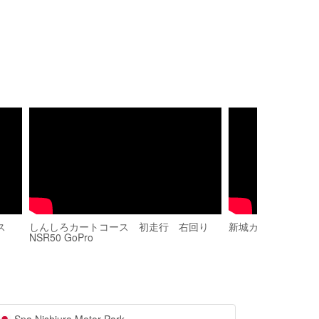
ス
しんしろカートコース 初走行 右回り
新城カートコース 2
NSR50 GoPro