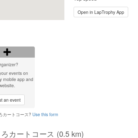
Open in LapTrophy App
rganizer?
your events on
y mobile app and
website.
t an event
KC しんしろカートコース?
Use this form
 しんしろカートコース (0.5 km)