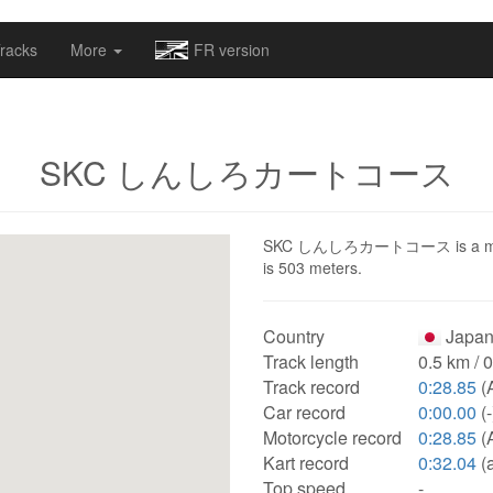
omapv/laptrophy/www/index-futur.php
on line
13
racks
More
FR version
SKC しんしろカートコース
SKC しんしろカートコース is a motorspo
is 503 meters.
Country
Japan
Track length
0.5 km / 
Track record
0:28.85
(
Car record
0:00.00
(-
Motorcycle record
0:28.85
(
Kart record
0:32.04
(
Top speed
-