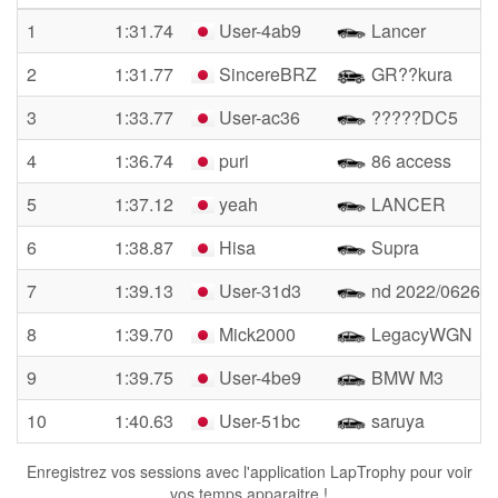
1
1:31.74
User-4ab9
Lancer
2
1:31.77
SincereBRZ
GR??kura
3
1:33.77
User-ac36
?????DC5
4
1:36.74
puri
86 access
5
1:37.12
yeah
LANCER
6
1:38.87
Hisa
Supra
7
1:39.13
User-31d3
nd 2022/0626
8
1:39.70
Mick2000
LegacyWGN
9
1:39.75
User-4be9
BMW M3
10
1:40.63
User-51bc
saruya
Enregistrez vos sessions avec l'application LapTrophy pour voir
vos temps apparaitre !