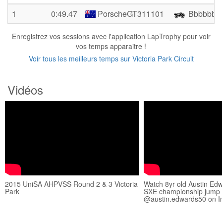
1
0:49.47
PorscheGT311101
Bbbbbb
Enregistrez vos sessions avec l'application LapTrophy pour voir
vos temps apparaitre !
Voir tous les meilleurs temps sur Victoria Park Circuit
Vidéos
2015 UniSA AHPVSS Round 2 & 3 Victoria
Watch 8yr old Austin Ed
Park
SXE championship jump 
@austin.edwards50 on In