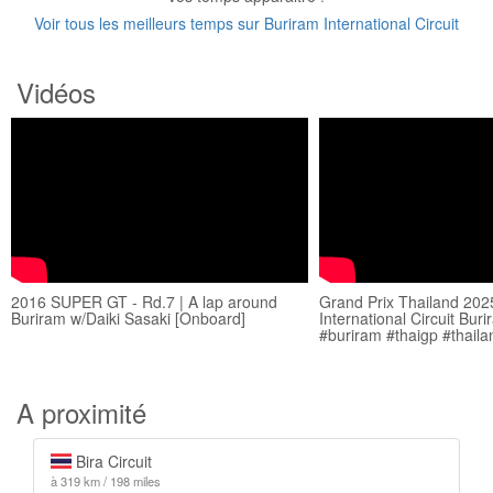
Voir tous les meilleurs temps sur Buriram International Circuit
Vidéos
2016 SUPER GT - Rd.7 | A lap around
Grand Prix Thailand 20
Buriram w/Daiki Sasaki [Onboard]
International Circuit Bu
#buriram #thaigp #thaila
A proximité
Bira Circuit
à 319 km / 198 miles