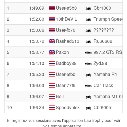
1
1:49.69
User-e5b3
Cbr1000
2
1:52.60
13thDeViL
Triumph Speed 
3
1:53.06
User-fb70
????????
4
1:53.72
Rashad513
R666666
5
1:53.77
Pakon
997.2 GT3 RS
6
1:54.10
Badboy88
Zyd.88
7
1:55.33
User-5fbb
Yamaha R1
8
1:56.03
User-77f5
Car Track
9
1:56.07
Bell
Yamaha MT-09
10
1:56.34
Speedynick
Cbr600rr
Enregistrez vos sessions avec l'application LapTrophy pour voir
vos temps apparaitre !