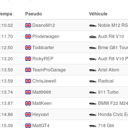
Temps
Pseudo
Véhicule
:10.02
DeanoM12
Noble M12 R
:11.70
Pinderwagen
Audi R8 V10
:12.50
Toddcarter
Bmw G81 Tour
:13.20
RickyREP
Audi R8 V10 P
:13.50
TeamProGarage
Ariel Atom
:13.59
ChrisJewell
Radical
:13.74
Matt996tt
911 Turbo
:13.87
MattKeen
BMW F22 M24
:14.86
Heyxavi
Honda Civic E
:15.09
MattGT4
718 Gt4