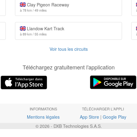
Clay Pigeon Raceway
à 78 km / 49 miles
Llandow Kart Track
à 89 km / 55 miles
Voir tous les circuits
Téléchargez gratuitement l'application
INFORMATIONS
TÉLÉCHARGER L'APPLI
Mentions légales
App Store
|
Google Play
© 2026 - DXB Technologies S.A.S.