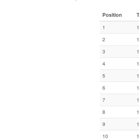
Position
1
1
2
1
3
1
4
1
5
1
6
1
7
1
8
1
9
1
10
1