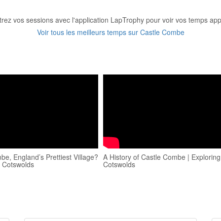
trez vos sessions avec l'application LapTrophy pour voir vos temps appa
Voir tous les meilleurs temps sur Castle Combe
e, England’s Prettiest Village?
A History of Castle Combe | Exploring
 Cotswolds
Cotswolds