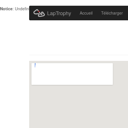
Notice
: Undefined index: HTTP_ACCEPT_LANGUAGE in
/home/metr
LapTrophy
Accueil
Télécharger