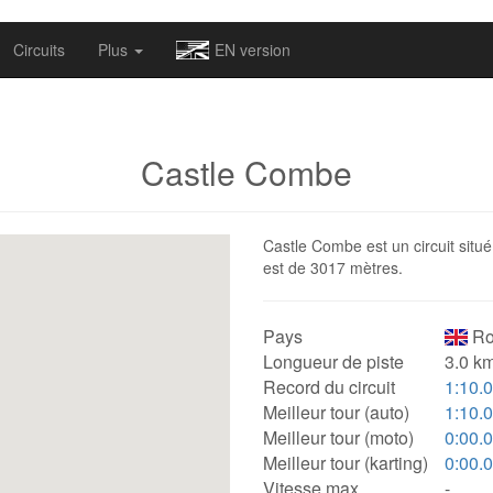
omapv/laptrophy/www/index-futur.php
on line
13
Circuits
Plus
EN version
Castle Combe
Castle Combe est un circuit situ
est de 3017 mètres.
Pays
Ro
Longueur de piste
3.0 km
Record du circuit
1:10.
Meilleur tour (auto)
1:10.
Meilleur tour (moto)
0:00.
Meilleur tour (karting)
0:00.
Vitesse max.
-