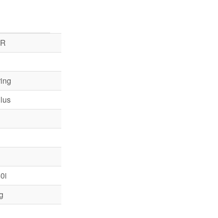
SR
ing
lus
0i
g