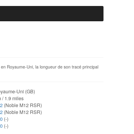
é en Royaume-Uni, la longueur de son tracé principal
yaume-Uni (GB)
 / 1.9 miles
02
(Noble M12 RSR)
02
(Noble M12 RSR)
00
(-)
00
(-)