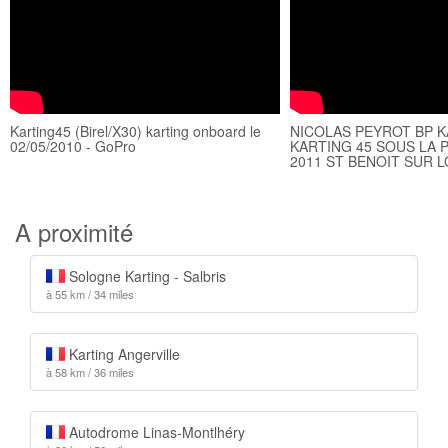
Karting45 (Birel/X30) karting onboard le
NICOLAS PEYROT BP 
02/05/2010 - GoPro
KARTING 45 SOUS LA 
2011 ST BENOIT SUR L
A proximité
Sologne Karting - Salbris
à 55 km / 34 miles
Karting Angerville
à 58 km / 36 miles
Autodrome Linas-Montlhéry