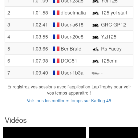
1
1:01.09
User-23a8
Ycf 125
2
1:01.58
dieselmafia
125 ycf start
3
1:02.41
User-a618
GRC GP12
4
1:03.55
User-20e8
Yzf125
5
1:03.66
BenBrulé
Rs Factry
6
1:07.98
DOC51
125crm
7
1:09.40
User-1b3a
-
Enregistrez vos sessions avec l'application LapTrophy pour voir
vos temps apparaitre !
Voir tous les meilleurs temps sur Karting 45
Vidéos