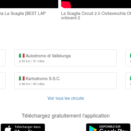
hia La Scaglia [BEST LAP
La Scaglia Circuit 2.0 Civitavecchia O
onboard 2
Autodromo di Vallelunga
à 50 km / 31 miles
Kartodromo S.S.C.
à 96 km / 60 miles
Voir tous les circuits
Téléchargez gratuitement l'application