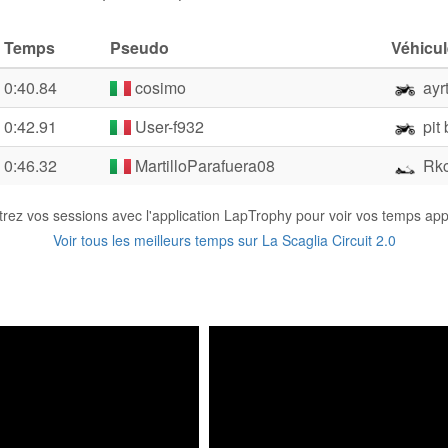
Temps
Pseudo
Véhicul
0:40.84
cosimo
ayr
0:42.91
User-f932
pit 
0:46.32
MartilloParafuera08
Rkc
trez vos sessions avec l'application LapTrophy pour voir vos temps appa
Voir tous les meilleurs temps sur La Scaglia Circuit 2.0