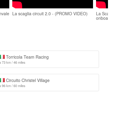
hvale
La scaglia circuit 2.0 - (PROMO VIDEO)
La Scaglia Circuit 2
onboard 3
Torricola Team Racing
à 73 km / 46 miles
Circuito Christel Village
à 96 km / 60 miles