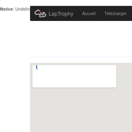
Notice
: Undefined index: HTTP_ACCEPT_LANGUAGE in
/home/metr
LapTrophy
Accueil
Télécharger