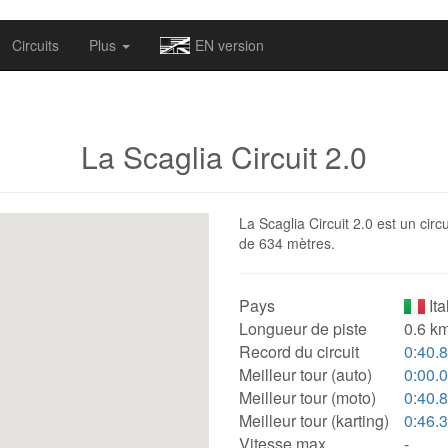
omapv/laptrophy/www/index-futur.php
on line
13
Circuits
Plus
EN version
La Scaglia Circuit 2.0
La Scaglia Circuit 2.0 est un circu
de 634 mètres.
Pays
Ita
Longueur de piste
0.6 km
Record du circuit
0:40.
Meilleur tour (auto)
0:00.
Meilleur tour (moto)
0:40.
Meilleur tour (karting)
0:46.
Vitesse max.
-