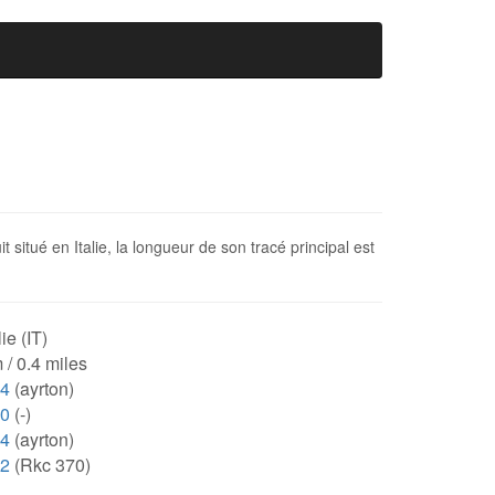
it situé en Italie, la longueur de son tracé principal est
lie (IT)
 / 0.4 miles
84
(ayrton)
00
(-)
84
(ayrton)
32
(Rkc 370)