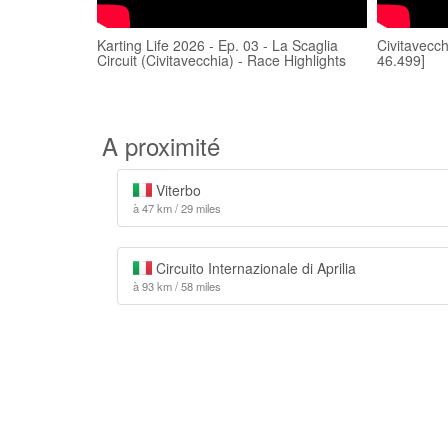
Karting Life 2026 - Ep. 03 - La Scaglia
Civitavecc
Circuit (Civitavecchia) - Race Highlights
46.499]
A proximité
Viterbo
à 47 km / 29 miles
Circuito Internazionale di Aprilia
à 93 km / 58 miles