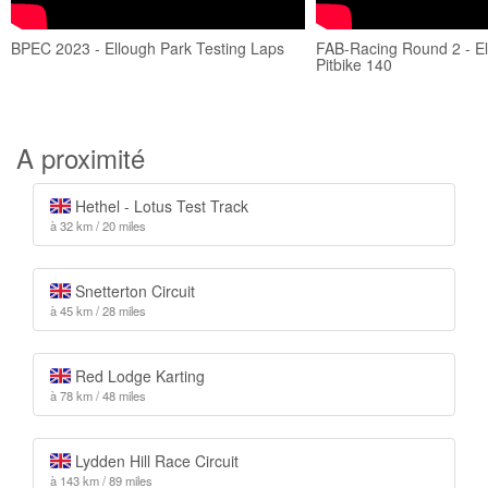
BPEC 2023 - Ellough Park Testing Laps
FAB-Racing Round 2 - El
Pitbike 140
A proximité
Hethel - Lotus Test Track
à 32 km / 20 miles
Snetterton Circuit
à 45 km / 28 miles
Red Lodge Karting
à 78 km / 48 miles
Lydden Hill Race Circuit
à 143 km / 89 miles