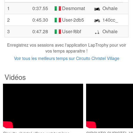
1
0:37.55
Desmomat
Ovhale
2
0:45.30
User-2db5
140cc_
3
0:47.28
User-f6bf
Ovhale
Enregistrez vos sessions avec l'application LapTrophy pour voir
vos temps apparaitre !
Voir tous les meilleurs temps sur Circuito Christel Village
Vidéos