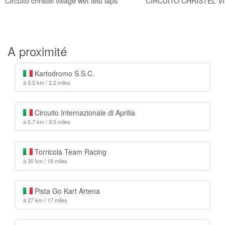
Circuito christel village wet test laps
CIRCUITO CHRISTEL V
A proximité
Kartodromo S.S.C.
à 3.5 km / 2.2 miles
Circuito Internazionale di Aprilia
à 5.7 km / 3.5 miles
Torricola Team Racing
à 30 km / 19 miles
Pista Go Kart Artena
à 27 km / 17 miles