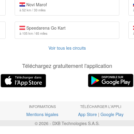
Novi Marof
à 52 km / 33 miles
Speedarena Go Kart
à 105 km / 65 miles
Voir tous les circuits
Téléchargez gratuitement l'application
INFORMATIONS
TÉLÉCHARGER L'APPLI
Mentions légales
App Store
|
Google Play
© 2026 - DXB Technologies S.A.S.