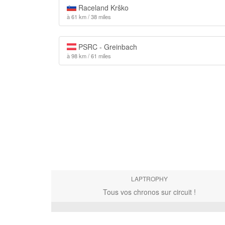
Raceland Krško
à 61 km / 38 miles
PSRC - Greinbach
à 98 km / 61 miles
LAPTROPHY
Tous vos chronos sur circuit !