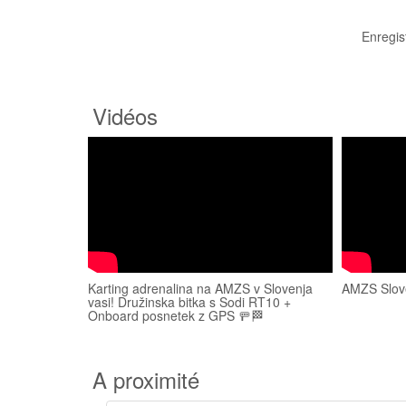
Enregis
Vidéos
Karting adrenalina na AMZS v Slovenja
AMZS Sloven
vasi! Družinska bitka s Sodi RT10 +
Onboard posnetek z GPS 🚥🏁
A proximité