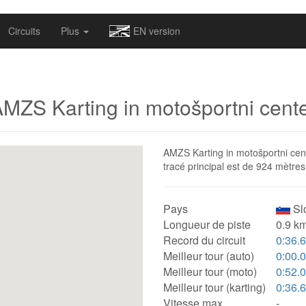
omapv/laptrophy/www/index-futur.php
on line
13
Circuits
Plus
EN version
MZS Karting in motošportni cent
AMZS Karting in motošportni cente
tracé principal est de 924 mètres
Pays
Slo
Longueur de piste
0.9 km
Record du circuit
0:36.
Meilleur tour (auto)
0:00.
Meilleur tour (moto)
0:52.
Meilleur tour (karting)
0:36.
Vitesse max.
-