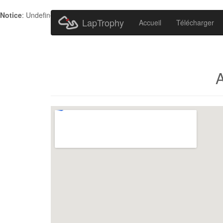
Notice
: Undefined index: HTTP_ACCEPT_LANGUAGE in
/home/metr
LapTrophy
Accueil
Télécharger
A