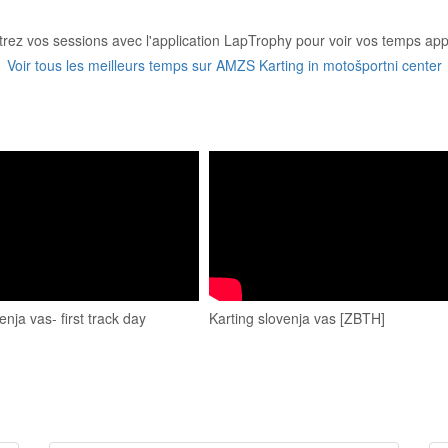
trez vos sessions avec l'application LapTrophy pour voir vos temps appa
Voir tous les meilleurs temps sur AMZS Karting in motošportni center
ja vas- first track day
Karting slovenja vas [ZBTH]