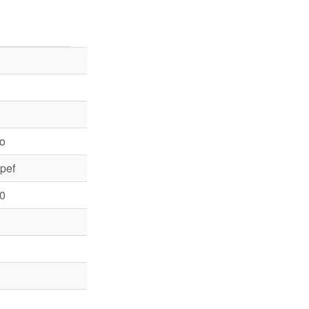
o
pef
0