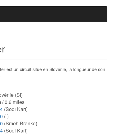
er
r est un circuit situé en Slovénie, la longueur de son
.
vénie (SI)
 / 0.6 miles
64
(Sodi Kart)
00
(-)
00
(Smeh Branko)
64
(Sodi Kart)