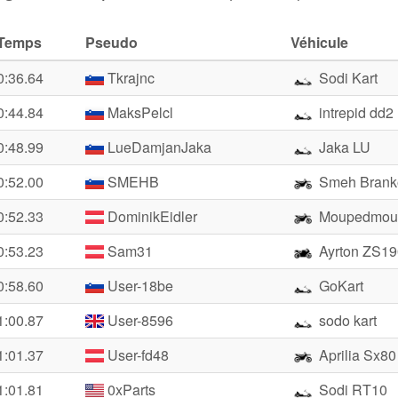
Temps
Pseudo
Véhicule
0:36.64
Tkrajnc
Sodi Kart
0:44.84
MaksPelcl
intrepid dd2
0:48.99
LueDamjanJaka
Jaka LU
0:52.00
SMEHB
Smeh Brank
0:52.33
DominikEidler
Moupedmou
0:53.23
Sam31
Ayrton ZS19
0:58.60
User-18be
GoKart
1:00.87
User-8596
sodo kart
1:01.37
User-fd48
Aprilia Sx80
1:01.81
0xParts
Sodi RT10