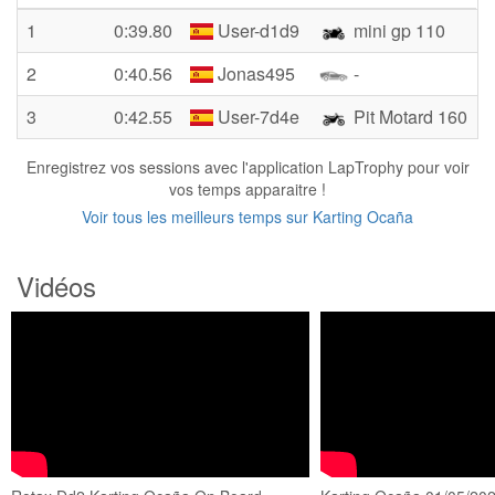
1
0:39.80
User-d1d9
mini gp 110
2
0:40.56
Jonas495
-
3
0:42.55
User-7d4e
Pit Motard 160
Enregistrez vos sessions avec l'application LapTrophy pour voir
vos temps apparaitre !
Voir tous les meilleurs temps sur Karting Ocaña
Vidéos