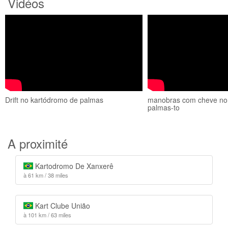
Vidéos
Drift no kartódromo de palmas
manobras com cheve no
palmas-to
A proximité
Kartodromo De Xanxerê
à 61 km / 38 miles
Kart Clube União
à 101 km / 63 miles