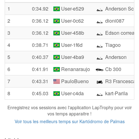
1
0:34.92
User-e529
Anderson Sch
2
0:36.12
User-0c62
dioni087
3
0:36.12
User-458b
Edson correa
4
0:38.71
User-1f6d
Tiagoo
5
0:40.37
User-4ba9
Anderson
6
0:41.91
Renanaraujo
Cb 300
7
0:43.31
PauloBueno
R3 Francesca
8
0:45.03
User-c4da
kart-Parila
Enregistrez vos sessions avec l'application LapTrophy pour voir
vos temps apparaitre !
Voir tous les meilleurs temps sur Kartódromo de Palmas