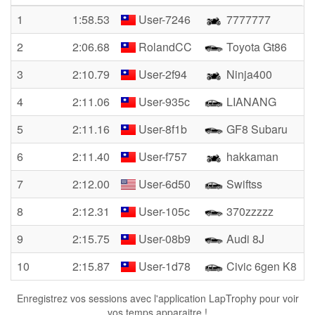
1
1:58.53
User-7246
7777777
2
2:06.68
RolandCC
Toyota Gt86
3
2:10.79
User-2f94
Ninja400
4
2:11.06
User-935c
LIANANG
5
2:11.16
User-8f1b
GF8 Subaru
6
2:11.40
User-f757
hakkaman
7
2:12.00
User-6d50
Swiftss
8
2:12.31
User-105c
370zzzzz
9
2:15.75
User-08b9
Audi 8J
10
2:15.87
User-1d78
Civic 6gen K8
Enregistrez vos sessions avec l'application LapTrophy pour voir
vos temps apparaitre !