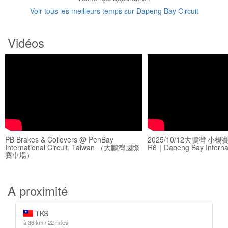
Voir tous les meilleurs temps sur Dapeng Bay Circuit
Vidéos
PB Brakes & Coilovers @ PenBay
2025/10/12大鵬灣 小楊
International Circuit, Taiwan （大鵬灣國際
R6｜Dapeng Bay Internati
賽車場）
A proximité
TKS
à 36 km / 22 miles