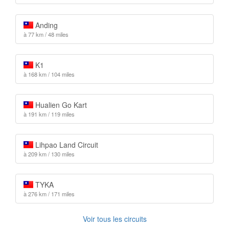
Anding
à 77 km / 48 miles
K1
à 168 km / 104 miles
Hualien Go Kart
à 191 km / 119 miles
Lihpao Land Circuit
à 209 km / 130 miles
TYKA
à 276 km / 171 miles
Voir tous les circuits