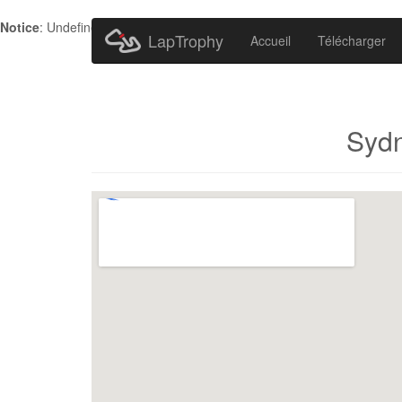
Notice
: Undefined index: HTTP_ACCEPT_LANGUAGE in
/home/metr
LapTrophy
Accueil
Télécharger
Sydn