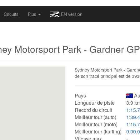
omapv/laptrophy/www/index-futur.php
on line
13
Circuits
Plus
EN version
ey Motorsport Park - Gardner GP
Sydney Motorsport Park - Gardner 
de son tracé principal est de 39
Pays
Aus
Longueur de piste
3.9 km
Record du circuit
1:15.
Meilleur tour (auto)
1:39.
Meilleur tour (moto)
1:15.
Meilleur tour (karting)
0:00.
Vitesse max.
-