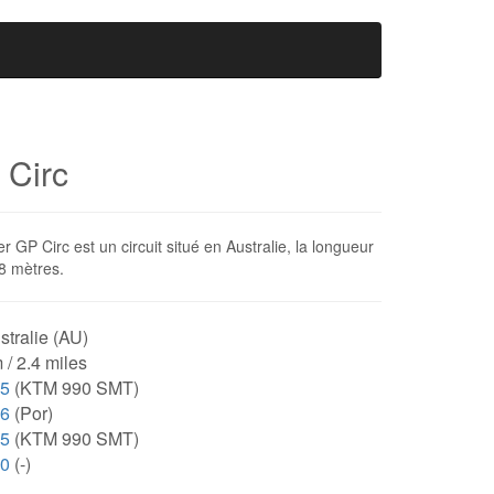
 Circ
GP Circ est un circuit situé en Australie, la longueur
38 mètres.
tralie (AU)
 / 2.4 miles
75
(KTM 990 SMT)
46
(Por)
75
(KTM 990 SMT)
00
(-)