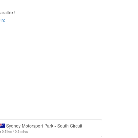
raitre !
irc
Sydney Motorsport Park - South Circuit
à 0.5 km / 0.3 miles