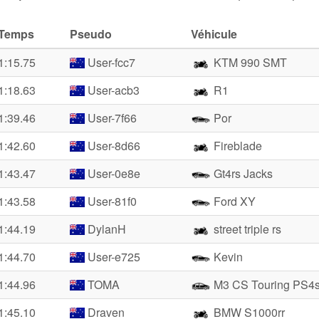
Temps
Pseudo
Véhicule
1:15.75
User-fcc7
KTM 990 SMT
1:18.63
User-acb3
R1
1:39.46
User-7f66
Por
1:42.60
User-8d66
Fireblade
1:43.47
User-0e8e
Gt4rs Jacks
1:43.58
User-81f0
Ford XY
1:44.19
DylanH
street triple rs
1:44.70
User-e725
Kevin
1:44.96
TOMA
M3 CS Touring PS4
1:45.10
Draven
BMW S1000rr