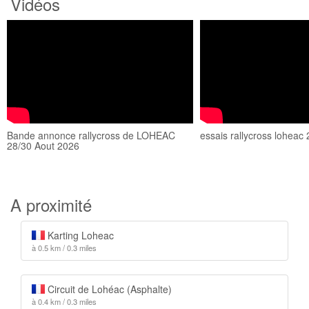
Vidéos
Bande annonce rallycross de LOHEAC
essais rallycross loheac
28/30 Aout 2026
A proximité
Karting Loheac
à 0.5 km / 0.3 miles
Circuit de Lohéac (Asphalte)
à 0.4 km / 0.3 miles