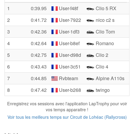
1
0:39.95
User-f48f
Clio 5 RX
2
0:41.72
User-7922
nico c2 s
3
0:42.36
User-1df3
Clio Tom
4
0:42.64
User-b8ef
Romano
5
0:42.75
User-d98d
Clio 2
6
0:43.43
User-3c51
Clio 4
7
0:44.85
Rvbteam
Alpine A110s
8
0:47.42
User-b268
twingo
Enregistrez vos sessions avec l'application LapTrophy pour voir
vos temps apparaitre !
Voir tous les meilleurs temps sur Circuit de Lohéac (Rallycross)