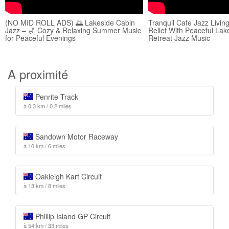
(NO MID ROLL ADS) 🌅 Lakeside Cabin
Tranquil Cafe Jazz Livin
Jazz – 🎷 Cozy & Relaxing Summer Music
Relief With Peaceful La
for Peaceful Evenings
Retreat Jazz Music
A proximité
Penrite Track
à 0.3 km / 0.2 miles
Sandown Motor Raceway
à 10 km / 6 miles
Oakleigh Kart Circuit
à 13 km / 8 miles
Phillip Island GP Circuit
à 54 km / 33 miles