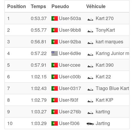
Position
Temps
Pseudo
Véhicule
1
0:53.37
User-503a
Kart 270
2
0:55.77
User-9bb8
TonyKart
3
0:56.81
User-92ba
kart marques
4
0:57.22
User-6d9e
Karing Junior ma
5
0:57.91
User-ccee
Kart 390
6
1:02.15
User-c00b
Kart 22
7
1:02.43
User-0317
Tiago Blue Kart
8
1:02.79
User-f93f
Kart KIP
9
1:03.27
User-276b
karting
10
1:03.29
User-f306
Jarting