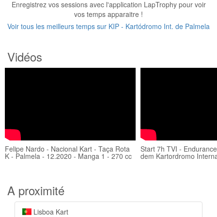
Enregistrez vos sessions avec l'application LapTrophy pour voir
vos temps apparaitre !
Voir tous les meilleurs temps sur KIP - Kartódromo Int. de Palmela
Vidéos
Felipe Nardo - Nacional Kart - Taça Rota
Start 7h TVI - Enduranc
K - Palmela - 12.2020 - Manga 1 - 270 cc
dem Kartordromo Interna
A proximité
Lisboa Kart