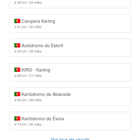
à 39 km / 24 miles
Campera Karting
à 51 km / 32 miles
Autódromo do Estoril
à 53 km / 33 miles
KIRO - Karting
à 83 km / 51 miles
Kartódromo de Alcanede
à 94 km / 58 miles
Kartódromo de Évora
à 74 km / 46 miles
Voir tous les circuits