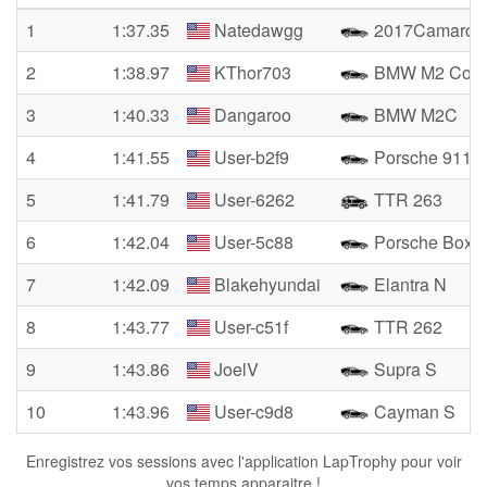
1
1:37.35
Natedawgg
2017Camaro 
2
1:38.97
KThor703
BMW M2 Compe
3
1:40.33
Dangaroo
BMW M2C
4
1:41.55
User-b2f9
Porsche 911
5
1:41.79
User-6262
TTR 263
6
1:42.04
User-5c88
Porsche Boxst
7
1:42.09
Blakehyundai
Elantra N
8
1:43.77
User-c51f
TTR 262
9
1:43.86
JoelV
Supra S
10
1:43.96
User-c9d8
Cayman S
Enregistrez vos sessions avec l'application LapTrophy pour voir
vos temps apparaitre !