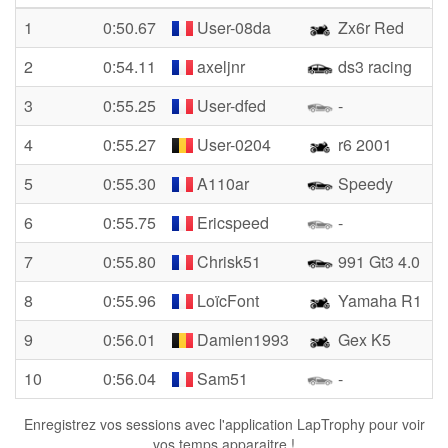
1
0:50.67
User-08da
Zx6r Red
2
0:54.11
axeljnr
ds3 racing
3
0:55.25
User-dfed
-
4
0:55.27
User-0204
r6 2001
5
0:55.30
A110ar
Speedy
6
0:55.75
Ericspeed
-
7
0:55.80
Chrisk51
991 Gt3 4.0
8
0:55.96
LoïcFont
Yamaha R1
9
0:56.01
Damien1993
Gex K5
10
0:56.04
Sam51
-
Enregistrez vos sessions avec l'application LapTrophy pour voir
vos temps apparaitre !