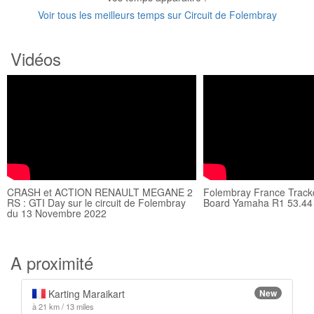
Voir tous les meilleurs temps sur Circuit de Folembray
Vidéos
CRASH et ACTION RENAULT MEGANE 2
Folembray France Track
RS : GTI Day sur le circuit de Folembray
Board Yamaha R1 53.44
du 13 Novembre 2022
A proximité
Karting Maraikart
New
à 21 km / 13 miles